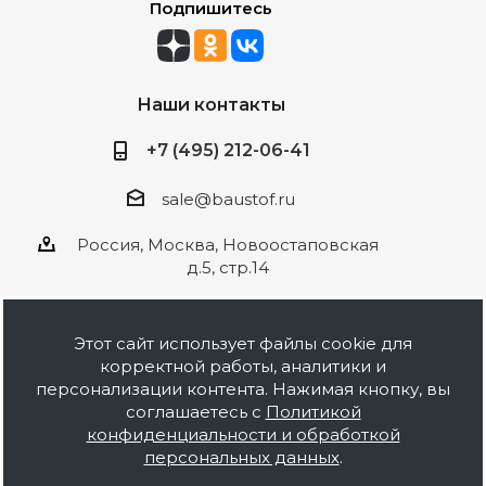
Подпишитесь
Наши контакты
+7 (495) 212-06-41
sale@baustof.ru
Россия, Москва, Новоостаповская
д.5, стр.14
Этот сайт использует файлы cookie для
корректной работы, аналитики и
2026 © ООО Баустов. Собственное
персонализации контента. Нажимая кнопку, вы
производство лакокрасочной продукции,
соглашаетесь с
Политикой
оптовая и розничная продажа строительных
конфиденциальности и обработкой
материалов, комплектация объектов под ключ.
персональных данных
.
Информация на сайте носит ознакомительный