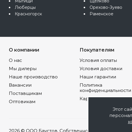
Мытищи
Щёлково
Люберцы
Орехово-Зуево
Красногорск
Раменское
О компании
Покупателям
О нас
Условия оплаты
Мы дилеры
Условия доставки
Наше производство
Наши гарантии
Вакансии
Политика
конфиденциальности
Поставщикам
Карта сайта
Оптовикам
Этот са
персонал
к
2026 © ООО Баустов. Собственное производство л