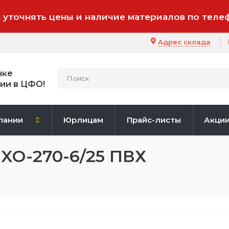
 уточнять цены и наличие материалов по теле
Адрес склада
нке
ии в ЦФО!
пании
Юрлицам
Прайс-листы
Акци
XО-270-6/25 ПВХ