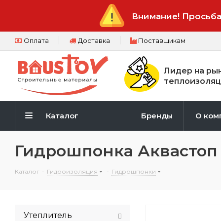
Внимание! Просьба
Оплата
Доставка
Поставщикам
Лидер на ры
теплоизоляц
Каталог
Бренды
О ком
Гидрошпонка Аквастоп 
Каталог
-
Гидроизоляция
-
Гидрошпонки
Утеплитель