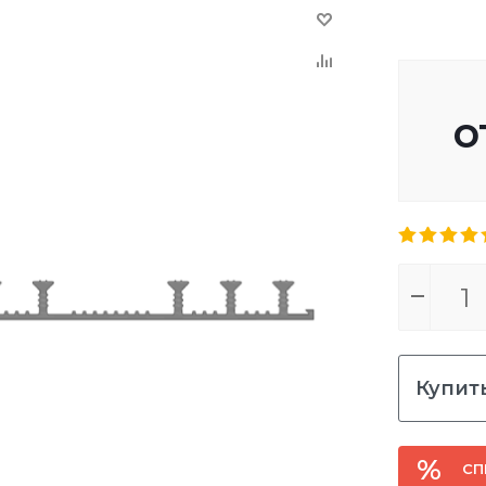
о
Купить
СП