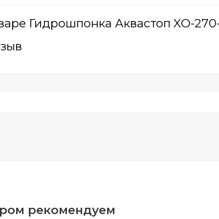
варе Гидрошпонка Аквастоп XО-270-
тзыв
аром рекомендуем