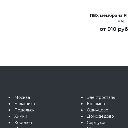
ПВХ мембрана Fla
мм
от
910 руб
Москва
Электросталь
Балашиха
Коломна
Подольск
Одинцово
Химки
Домодедово
Королёв
Серпухов