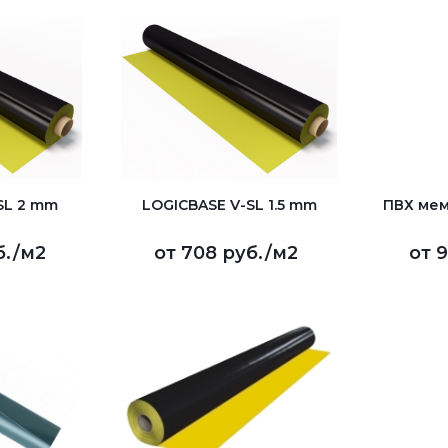
SL 2 mm
LOGICBASE V-SL 1.5 mm
ПВХ мем
б.
/м2
от
708 руб.
/м2
от
9