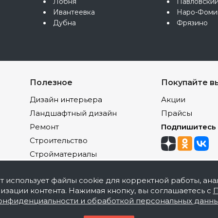
Лобня
Павловски
Ивантеевка
Наро-Фоми
Дубна
Фрязино
Полезное
Покупайте в
Дизайн интерьера
Акции
Ландшафтный дизайн
Прайсы
Ремонт
Подпишитесь
Строительство
Стройматериалы
йт использует файлы cookie для корректной работы, ана
изации контента. Нажимая кнопку, вы соглашаетесь с
П
онфиденциальности и обработкой персональных данн
акокрасочной продукции, оптовая и розничная продаж