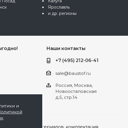
й Посад
Калуга
нск
Ярославль
и др. регионы
ыгодно!
Наши контакты
+7 (495) 212-06-41
sale@baustof.ru
Россия, Москва,
Новоостаповская
д.5, стр.14
литики и
олитикой
ых
.
а строительных материалов, комплектация