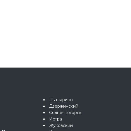
Лыткарино
Дзержинский
Солнечногорск
Истра
Жуковский