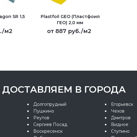
gon SR 1,5
Plastfoil GEO (Пластфоил
ГЕО) 2,0 мм
.
/м2
от
887 руб.
/м2
ДОСТАВЛЯЕМ В ГОРОДА
Долгопрудный
Егорьевск
Пушкино
Чехов
Реутов
Дмитров
Сергиев Посад
Видное
Воскресенск
Ступино