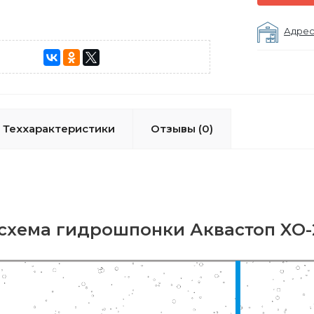
Адрес
Теххарактеристики
Отзывы (0)
схема гидрошпонки Аквастоп XО-2