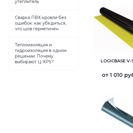
утеплитель
Сварка ПВХ-кровли без
ошибок: как убедиться,
что шов герметичен
Теплоизоляция и
гидроизоляция в одном
решении: Почему
LOGICBASE V-
выбирают Ц-XPS?
от
1 010 ру