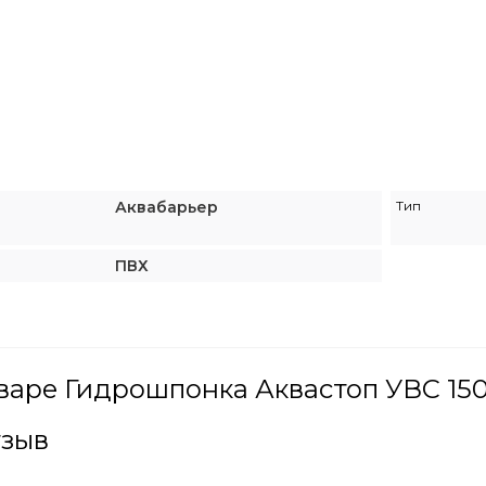
Аквабарьер
Тип
ПВХ
варе Гидрошпонка Аквастоп УВС 150
тзыв