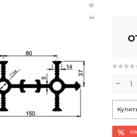
о
Купить
СП