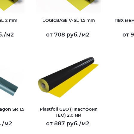
SL 2 mm
LOGICBASE V-SL 1.5 mm
ПВХ мем
б.
/м2
от
708 руб.
/м2
от
9
gon SR 1,5
Plastfoil GEO (Пластфоил
ГЕО) 2,0 мм
.
/м2
от
887 руб.
/м2