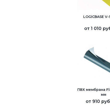
LOGICBASE V-
от
1 010 ру
ПВХ мембрана Fla
мм
от
910 руб