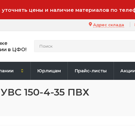
 уточнять цены и наличие материалов по теле
Адрес склада
нке
ии в ЦФО!
пании
Юрлицам
Прайс-листы
Акци
УВС 150-4-35 ПВХ