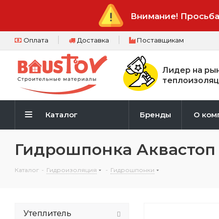
Внимание! Просьба
Оплата
Доставка
Поставщикам
Лидер на ры
теплоизоляц
Каталог
Бренды
О ком
Гидрошпонка Аквастоп 
Каталог
-
Гидроизоляция
-
Гидрошпонки
Утеплитель