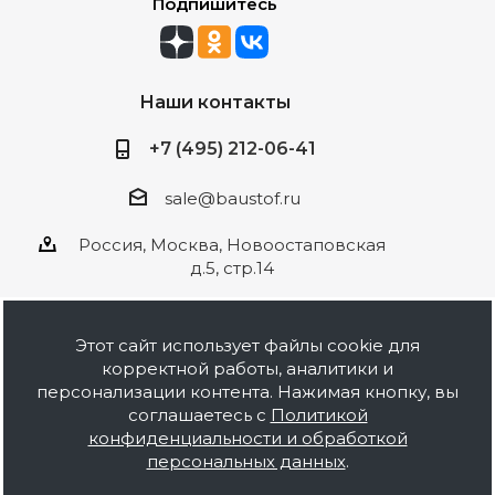
Подпишитесь
Наши контакты
+7 (495) 212-06-41
sale@baustof.ru
Россия, Москва, Новоостаповская
д.5, стр.14
Этот сайт использует файлы cookie для
корректной работы, аналитики и
2026 © ООО Баустов. Собственное
персонализации контента. Нажимая кнопку, вы
производство лакокрасочной продукции,
соглашаетесь с
Политикой
оптовая и розничная продажа строительных
конфиденциальности и обработкой
материалов, комплектация объектов под ключ.
персональных данных
.
Информация на сайте носит ознакомительный