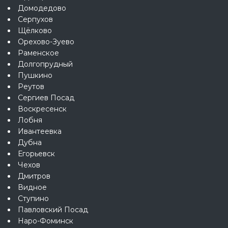
Домодедово
Серпухов
Щёлково
Орехово-Зуево
Раменское
Долгопрудный
Пушкино
Реутов
Сергиев Посад
Воскресенск
Лобня
Ивантеевка
Дубна
Егорьевск
Чехов
Дмитров
Видное
Ступино
Павловский Посад
Наро-Фоминск