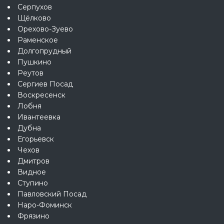
Серпухов
Щёлково
Орехово-Зуево
Раменское
Долгопрудный
Пушкино
Реутов
Сергиев Посад
Воскресенск
Лобня
Ивантеевка
Дубна
Егорьевск
Чехов
Дмитров
Видное
Ступино
Павловский Посад
Наро-Фоминск
Фрязино