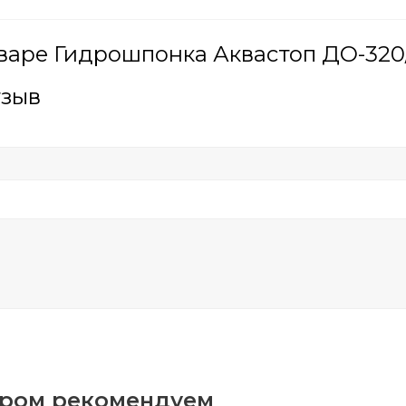
варе Гидрошпонка Аквастоп ДО-320/
тзыв
аром рекомендуем