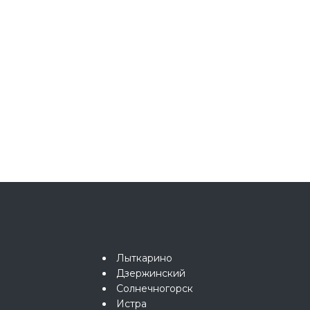
Лыткарино
Дзержинский
Солнечногорск
Истра