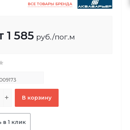
ВСЕ ТОВАРЫ БРЕНДА
т
1 585
руб.
/пог.м
009173
В корзину
 в 1 клик