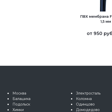
ПВХ мембрана F
1,5 мм
от
950 руб
Москва
Электросталь
Балашиха
Коломна
Подольск
Одинцово
Химки
Домодедово