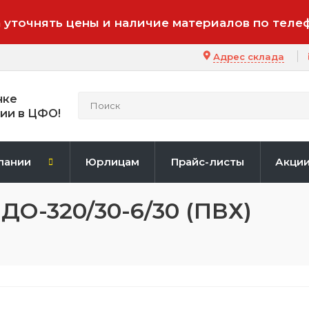
 уточнять цены и наличие материалов по теле
Адрес склада
нке
ии в ЦФО!
пании
Юрлицам
Прайс-листы
Акци
ДО-320/30-6/30 (ПВХ)