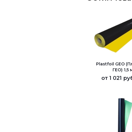
Plastfoil GEO (
ГЕО) 1,5 
от
1 021 ру