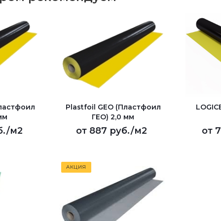
Пластфоил
Plastfoil GEO (Пластфоил
LOGICB
мм
ГЕО) 2,0 мм
б.
/м2
от
887 руб.
/м2
от
7
АКЦИЯ