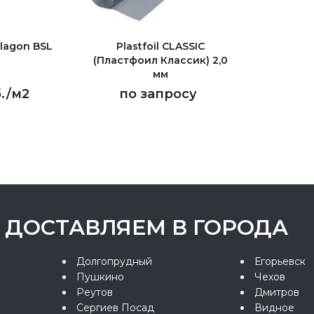
lagon BSL
Plastfoil CLASSIC
(Пластфоил Классик) 2,0
мм
.
/м2
по запросу
ДОСТАВЛЯЕМ В ГОРОДА
Долгопрудный
Егорьевск
Пушкино
Чехов
Реутов
Дмитров
Сергиев Посад
Видное