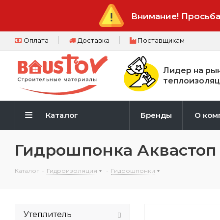
Внимание! Просьба
Оплата
Доставка
Поставщикам
Лидер на ры
теплоизоляц
Каталог
Бренды
О ком
Гидрошпонка Аквастоп 
Каталог
-
Гидроизоляция
-
Гидрошпонки
Утеплитель