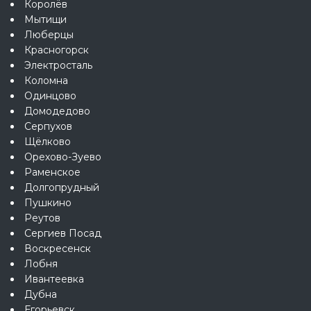
Королёв
Мытищи
Люберцы
Красногорск
Электросталь
Коломна
Одинцово
Домодедово
Серпухов
Щёлково
Орехово-Зуево
Раменское
Долгопрудный
Пушкино
Реутов
Сергиев Посад
Воскресенск
Лобня
Ивантеевка
Дубна
Егорьевск