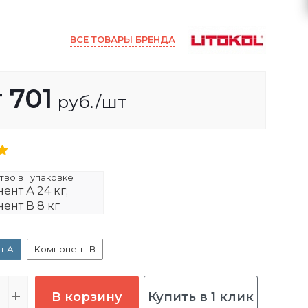
ВСЕ ТОВАРЫ БРЕНДА
т
701
руб.
/шт
во в 1 упаковке
ент А 24 кг;
ент В 8 кг
т А
Компонент В
В корзину
Купить в 1 клик