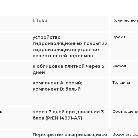
Litokol
Количество в
устройство
Время
гидроизоляционных покрытий,
гидроизоляция внутренних
поверхностей водоёмов
к облицовке плиткой через 5
Расход
дней
компонент А: серый;
Толщина
компонент В: белый
ь
через 7 дней при давлении 3
Соотношен
бара (PrEN 14891-A.7)
Перекрытие раскрывающихся
Водопогло