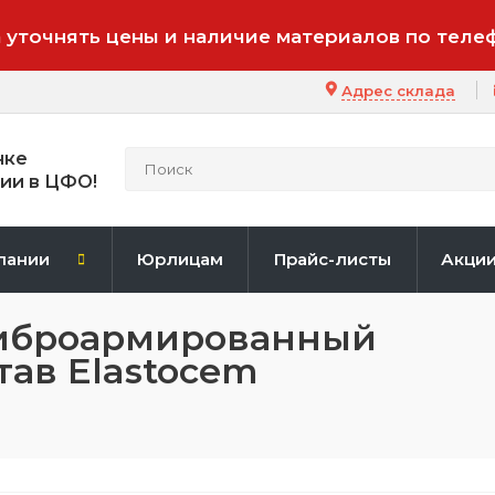
 уточнять цены и наличие материалов по теле
Адрес склада
нке
ии в ЦФО!
пании
Юрлицам
Прайс-листы
Акци
иброармированный
ав Elastocem