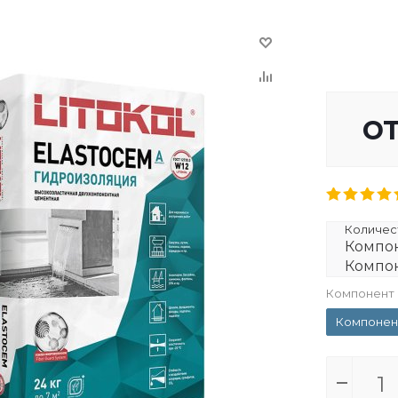
о
Количест
Компон
Компон
Компонент
Компонен