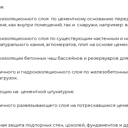
ия:
оизоляционного слоя по цементному основанию перед
ня, как внутри помещений, так и снаружи, например: 
оизоляционного слоя по существующим настенным и н
натурального камня, агломератов, плит на основе цем
оизоляции бетонных чаш бассейнов и резервуаров д
тичного и гидроизоляционного слоя по железобетон
грузок;
ещин на цементной штукатурке;
тичного развязывающего слоя на потрескавшихся цеме
ая защита подпорных стен, цоколей, фундаментов и др