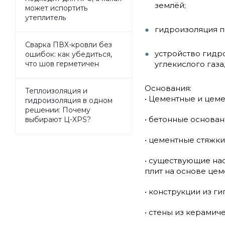
землёй;
может испортить
утеплитель
гидроизоляция п
Сварка ПВХ-кровли без
устройство гидр
ошибок: как убедиться,
углекислого газа
что шов герметичен
Основания:
Теплоизоляция и
• Цементные и цеме
гидроизоляция в одном
решении: Почему
• бетонные основан
выбирают Ц-XPS?
• цементные стяжки
• существующие нас
плит на основе це
• конструкции из г
• стены из керамич