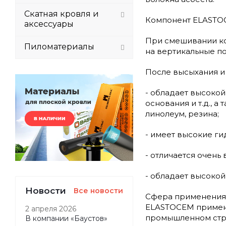
Скатная кровля и
Компонент ELASTOC
аксессуары
При смешивании ком
Пиломатериалы
на вертикальные по
После высыхания и
- обладает высоко
основания и т.д., а
линолеум, резина;
- имеет высокие г
- отличается очень
- обладает высокой
Новости
Все новости
Сфера применения
ELASTOCEM применя
2 апреля 2026
промышленном стро
В компании «Баустов»