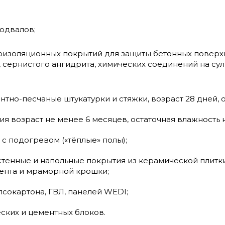
одвалов;
оизоляционных покрытий для защиты бетонных повер
, сернистого ангидрита, химических соединений на су
нтно-песчаные штукатурки и стяжки, возраст 28 дней, 
ия возраст не менее 6 месяцев, остаточная влажность 
 с подогревом («тёплые» полы);
тенные и напольные покрытия из керамической плитки,
мента и мраморной крошки;
ипсокартона, ГВЛ, панелей WEDI;
еских и цементных блоков.