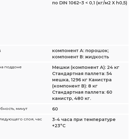
по DIN 1062–3 < 0,1 (кг/м2 X h0,5)
д
компонент А: порошок;
компонент В: жидкость
на поддоне
Мешки (компонент А): 24 кг
Стандартная паллета: 54
мешка, 1296 кг Канистра
(компонент В): 8 кг
Стандартная паллета: 60
канистр, 480 кг.
ность, минут
60
ледующего слоя, час
3-4 часа при температуре
+23°С