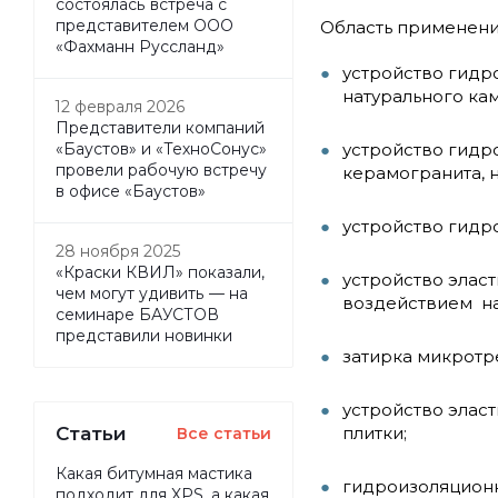
состоялась встреча с
представителем ООО
Область применен
«Фахманн Руссланд»
устройство гидр
натурального кам
12 февраля 2026
Представители компаний
устройство гидр
«Баустов» и «ТехноСонус»
провели рабочую встречу
керамогранита, 
в офисе «Баустов»
устройство гидр
28 ноября 2025
«Краски КВИЛ» показали,
устройство элас
чем могут удивить — на
воздействием на
семинаре БАУСТОВ
представили новинки
затирка микротр
устройство элас
Статьи
плитки;
Все статьи
Какая битумная мастика
гидроизоляционн
подходит для XPS, а какая