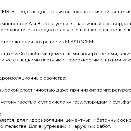
EM В – водная дисперсия высокоэластичной синтетич
понентов А и В образуется в пластичный раствор, кот
верхности, с помощью стального гладкого шпателя сло
 отверждения покрытие из ELASTOCEM:
й адгезией с любыми цементными поверхностями, таким
 так же с гладкими плотными поверхностями, такими как
идроизоляционные свойства;
 высокой эластичностью даже при низких температурах;
 устойчивостью к углекислому газу, хлоридам и сульфат
:
ется для гидроизоляции цементных и бетонных осно
ительстве. Для внутренних и наружных работ.