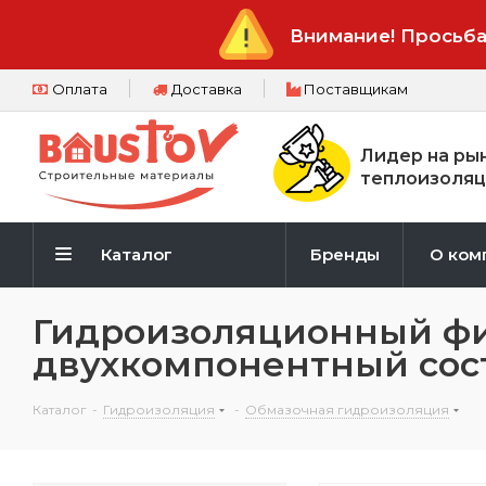
Внимание! Просьба
Оплата
Доставка
Поставщикам
Лидер на ры
теплоизоляц
Каталог
Бренды
О ком
Гидроизоляционный ф
двухкомпонентный сост
Каталог
-
Гидроизоляция
-
Обмазочная гидроизоляция