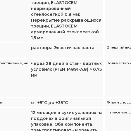
трещин, ELASTOCEM
неармированный
стеклосеткой 0,8 мм;
Перекрытие раскрывающихся
трещин, ELASTOCEM
армированный стеклосеткой
1,5 мм
раствора Эластичная паста
Внешний ви
растяжение, не
через 28 дней в стан- дартных
Количество 
условиях (PrEN 14891-A.8) > 0,75
мм
ия
от +5°С до +35°С
Жизнеспособ
12 месяцев в сухих условиях на
Нанесение с
поддонах в оригинальной
упаковке. Оба компонента
транспортировать и хранить