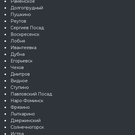
Раменское
Долгопрудный
Пушкино
Реутов
Сергиев Посад
Воскресенск
Лобня
Ивантеевка
Дубна
Егорьевск
Чехов
Дмитров
Видное
Ступино
Павловский Посад
Наро-Фоминск
Фрязино
Лыткарино
Дзержинский
Солнечногорск
Истра