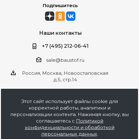
Подпишитесь
Наши контакты
+7 (495) 212-06-41
sale@baustof.ru
Россия, Москва, Новоостаповская
д.5, стр.14
Этот сайт использует файлы cookie для
корректной работы, аналитики и
2026 © ООО Баустов. Собственное
персонализации контента. Нажимая кнопку, вы
производство лакокрасочной продукции,
соглашаетесь с
Политикой
оптовая и розничная продажа строительных
конфиденциальности и обработкой
материалов, комплектация объектов под ключ.
персональных данных
.
Информация на сайте носит ознакомительный