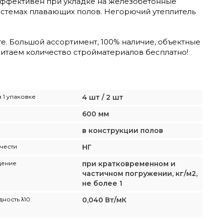
эффективен при укладке на железобетонные
истемах плавающих полов. Негорючий утеплитель
е. Большой ассортимент, 100% наличие, объектные
читаем количество стройматериалов бесплатно!
 1 упаковке
4 шт / 2 шт
600 мм
в конструкции полов
чести
НГ
щение
при кратковременном и
частичном погружении, кг/м2,
не более 1
ность λ10
0,040 Вт/мК