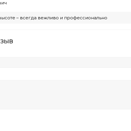
вич
высоте – всегда вежливо и профессионально
тзыв