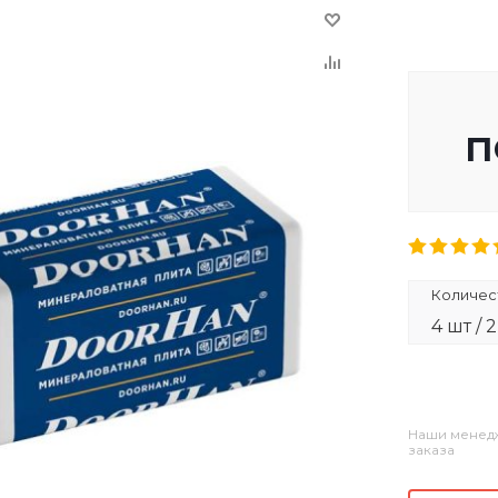
п
Количест
4 шт / 
Наши менедж
заказа