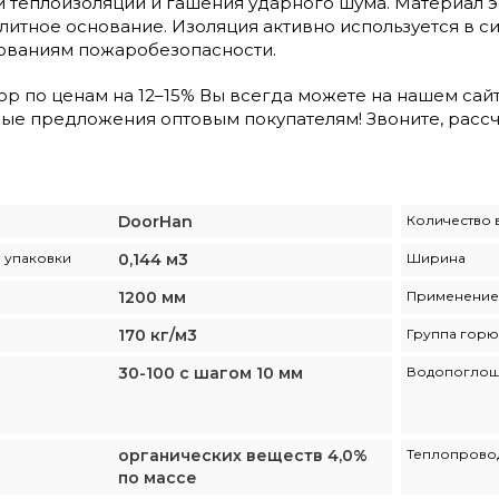
и теплоизоляции и гашения ударного шума. Материал 
литное основание. Изоляция активно используется в с
бованиям пожаробезопасности.
р по ценам на 12–15% Вы всегда можете на нашем сайт
ные предложения оптовым покупателям! Звоните, расс
DoorHan
Количество в
1 упаковки
0,144 м3
Ширина
1200 мм
Применение
170 кг/м3
Группа горю
30-100 с шагом 10 мм
Водопогло
органических веществ 4,0%
Теплопровод
по массе