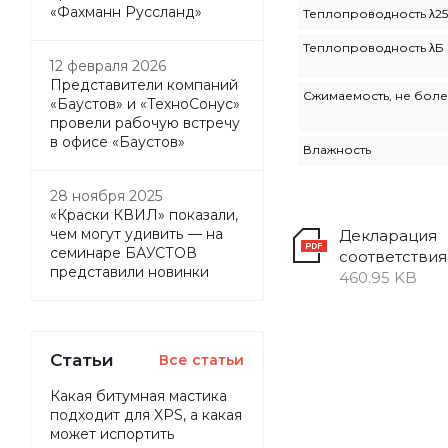
«Фахманн Руссланд»
Теплопроводность λ25
Теплопроводность λБ
12 февраля 2026
Представители компаний
Сжимаемость, не бол
«Баустов» и «ТехноСонус»
провели рабочую встречу
в офисе «Баустов»
Влажность
28 ноября 2025
«Краски КВИЛ» показали,
чем могут удивить — на
Декларация
семинаре БАУСТОВ
соответствия
представили новинки
460.95 KB
Статьи
Все статьи
Какая битумная мастика
подходит для XPS, а какая
может испортить