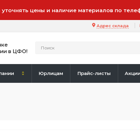
 уточнять цены и наличие материалов по теле
Адрес склада
нке
ии в ЦФО!
пании
Юрлицам
Прайс-листы
Акци