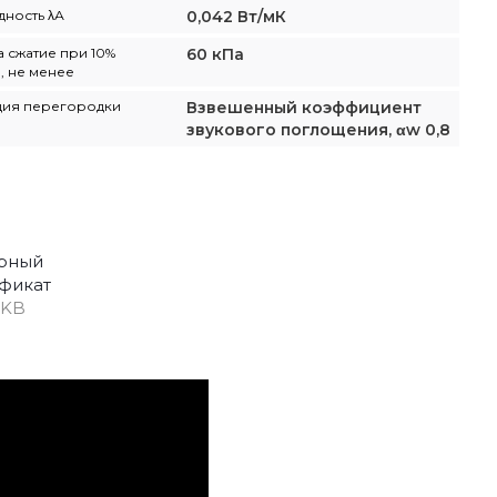
ность λА
0,042 Вт/мК
а сжатие при 10%
60 кПа
 не менее
ция перегородки
Взвешенный коэффициент
звукового поглощения, αw 0,8
рный
фикат
 KB