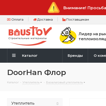
Внимание! Просьба
Оплата
Доставка
Поставщикам
Лидер на ры
теплоизоляц
Каталог
Бренды
О ком
DoorHan Флор
Каталог
-
Утеплитель
-
Базальтовый утеплитель
Утеплитель