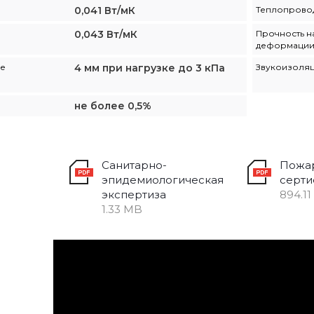
0,041 Вт/мК
Теплопровод
0,043 Вт/мК
Прочность н
деформации,
ее
4 мм при нагрузке до 3 кПа
Звукоизоля
не более 0,5%
Санитарно-
Пожа
эпидемиологическая
серти
экспертиза
894.11
1.33 MB