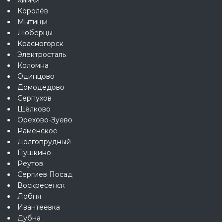
Королёв
Мытищи
Люберцы
Красногорск
Электросталь
Коломна
Одинцово
Домодедово
Серпухов
Щёлково
Орехово-Зуево
Раменское
Долгопрудный
Пушкино
Реутов
Сергиев Посад
Воскресенск
Лобня
Ивантеевка
Дубна