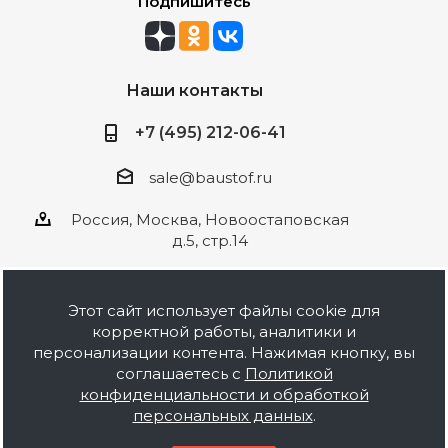
Подпишитесь
Наши контакты
+7 (495) 212-06-41
sale@baustof.ru
Россия, Москва, Новоостаповская
д.5, стр.14
Этот сайт использует файлы cookie для
корректной работы, аналитики и
2026 © ООО Баустов. Собственное
персонализации контента. Нажимая кнопку, вы
производство лакокрасочной продукции,
соглашаетесь с
Политикой
оптовая и розничная продажа строительных
конфиденциальности и обработкой
материалов, комплектация объектов под ключ.
персональных данных
.
Информация на сайте носит ознакомительный