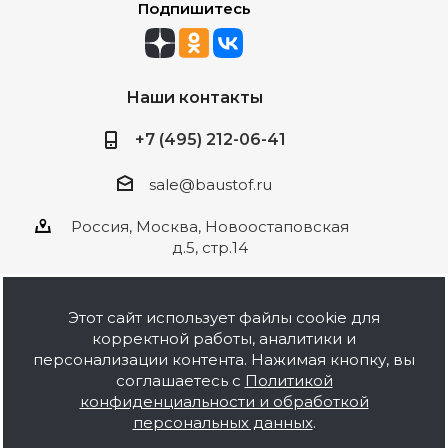
Подпишитесь
Наши контакты
+7 (495) 212-06-41
sale@baustof.ru
Россия, Москва, Новоостаповская
д.5, стр.14
Этот сайт использует файлы cookie для
корректной работы, аналитики и
2026 © ООО Баустов. Собственное
персонализации контента. Нажимая кнопку, вы
производство лакокрасочной продукции,
соглашаетесь с
Политикой
оптовая и розничная продажа строительных
конфиденциальности и обработкой
материалов, комплектация объектов под ключ.
персональных данных
.
Информация на сайте носит ознакомительный