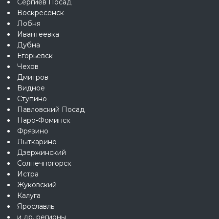
Сергиев Посад
Воскресенск
Лобня
Ивантеевка
Дубна
Егорьевск
Чехов
Дмитров
Видное
Ступино
Павловский Посад
Наро-Фоминск
Фрязино
Лыткарино
Дзержинский
Солнечногорск
Истра
Жуковский
Калуга
Ярославль
и др. регионы