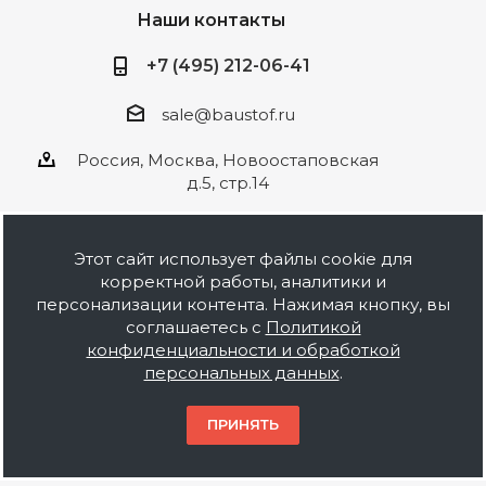
Наши контакты
+7 (495) 212-06-41
sale@baustof.ru
Россия, Москва, Новоостаповская
д.5, стр.14
Этот сайт использует файлы cookie для
корректной работы, аналитики и
2026 © ООО Баустов. Собственное
персонализации контента. Нажимая кнопку, вы
производство лакокрасочной продукции,
соглашаетесь с
Политикой
оптовая и розничная продажа строительных
конфиденциальности и обработкой
материалов, комплектация объектов под ключ.
персональных данных
.
Информация на сайте носит ознакомительный
характер и не является публичной офертой.
ПРИНЯТЬ