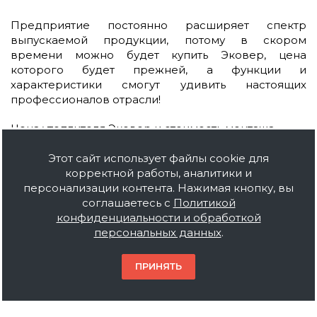
Предприятие постоянно расширяет спектр
выпускаемой продукции, потому в скором
времени можно будет купить Эковер, цена
которого будет прежней, а функции и
характеристики смогут удивить настоящих
профессионалов отрасли!
Цена утеплителя Эковер и стоимость монтажа
окупятся в первый сезон эксплуатации, поскольку
Этот сайт использует файлы cookie для
разница в оплате электричества и отопления по
корректной работы, аналитики и
сравнению с не утеплённым помещением может
персонализации контента. Нажимая кнопку, вы
достигать 50 %.
соглашаетесь с
Политикой
конфиденциальности и обработкой
Основные характеристики
персональных данных
.
плит ЭКОВЕР для
ПРИНЯТЬ
тонкослойных штукатурных
систем