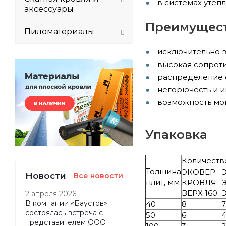
в системах утеп
аксессуары
Преимущест
Пиломатериалы
исключительно в
высокая сопроти
распределение с
негорючесть и и
возможность мон
Упаковка
Количество
Толщина
ЭКОВЕР
Новости
Все новости
плит, мм
КРОВЛЯ
ВЕРХ 160
2 апреля 2026
В компании «Баустов»
40
8
7
состоялась встреча с
50
6
представителем ООО