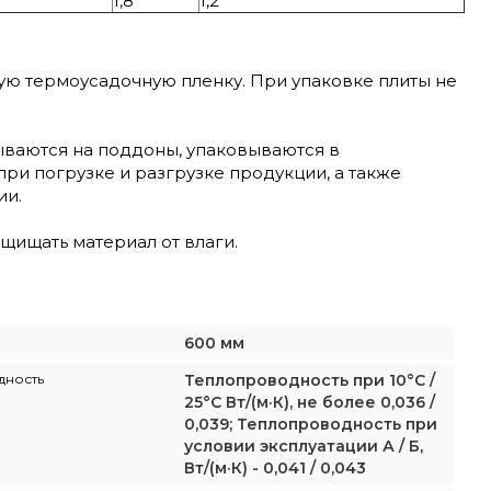
1,8
1,2
 термоусадочную пленку. При упаковке плиты не
ваются на поддоны, упаковываются в
при погрузке и разгрузке продукции, а также
ии.
щищать материал от влаги.
600 мм
дность
Теплопроводность при 10°С /
25°С Вт/(м·К), не более 0,036 /
0,039; Теплопроводность при
условии эксплуатации А / Б,
Вт/(м·К) - 0,041 / 0,043