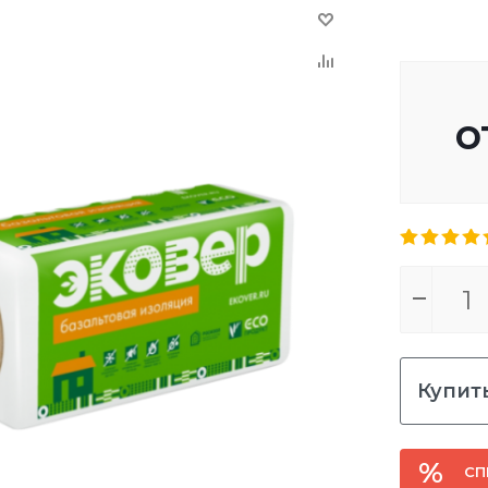
о
Купить
СП