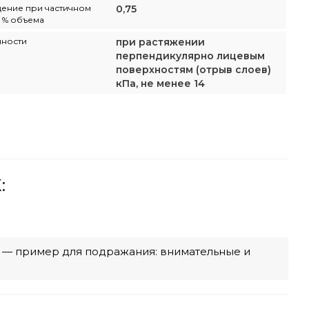
ение при частичном
0,75
 % объема
чности
при растяжении
перпендикулярно лицевым
поверхностям (отрыв слоев)
кПа, не менее 14
:
с — пример для подражания: внимательные и