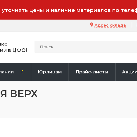
 уточнять цены и наличие материалов по теле
Адрес склада
нке
ии в ЦФО!
пании
Юрлицам
Прайс-листы
Акци
ЛЯ ВЕРХ