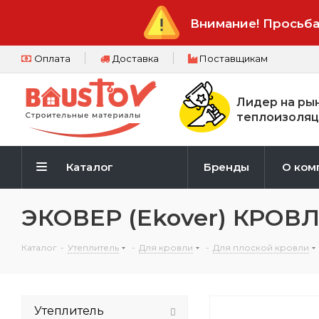
Внимание! Просьба
Оплата
Доставка
Поставщикам
Лидер на ры
теплоизоляц
Каталог
Бренды
О ком
ЭКОВЕР (Ekover) КРОВ
Каталог
-
Утеплитель
-
Для кровли
-
Для плоской кровли
Утеплитель