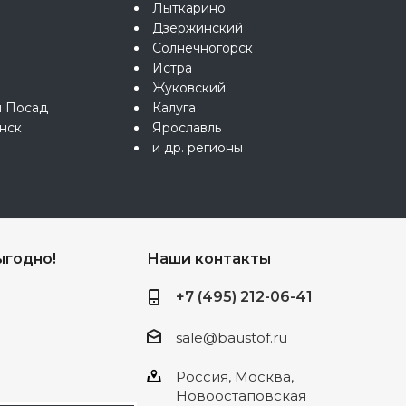
Лыткарино
Дзержинский
Солнечногорск
Истра
Жуковский
й Посад
Калуга
нск
Ярославль
и др. регионы
ыгодно!
Наши контакты
+7 (495) 212-06-41
sale@baustof.ru
Россия, Москва,
Новоостаповская