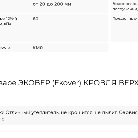
от 20 до 200 мм
Водопоглощ
погружении,
ри 10%-й
60
Предел про
, кПа
ности
КМ0
варе ЭКОВЕР (Ekover) КРОВЛЯ ВЕРХ
! Отличный утеплитель, не крошится, не пылит. Серви
е.