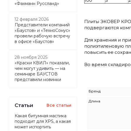
100
3
2
«Фахманн Руссланд»
12 февраля 2026
Плиты ЭКОВЕР КРОВ
Представители компаний
подвергаются ком
«Баустов» и «ТехноСонус»
провели рабочую встречу
Для хранения и пр
в офисе «Баустов»
полиэтиленовую пле
повысить ее сохра
28 ноября 2025
«Краски КВИЛ» показали,
Во время складиро
чем могут удивить — на
семинаре БАУСТОВ
представили новинки
Бренд
Длина
Статьи
Все статьи
Какая битумная мастика
подходит для XPS, а какая
может испортить