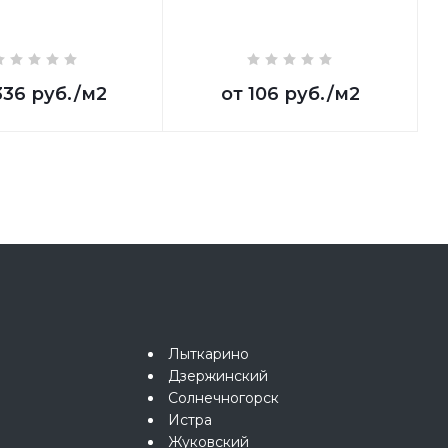
336 руб.
/м2
от
106 руб.
/м2
Лыткарино
Дзержинский
Солнечногорск
Истра
Жуковский