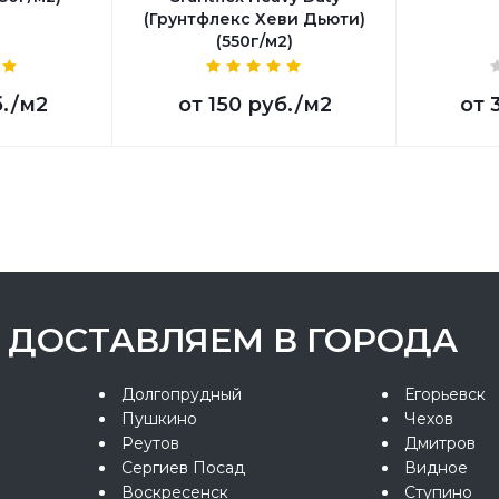
(Грунтфлекс Хеви Дьюти)
(550г/м2)
.
/м2
от
150 руб.
/м2
от
ДОСТАВЛЯЕМ В ГОРОДА
Долгопрудный
Егорьевск
Пушкино
Чехов
Реутов
Дмитров
Сергиев Посад
Видное
Воскресенск
Ступино