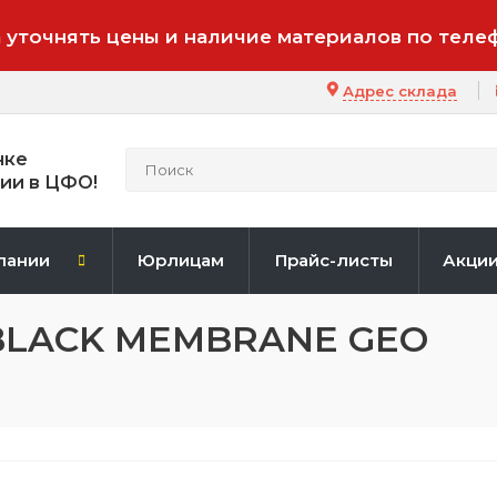
 уточнять цены и наличие материалов по теле
Адрес склада
нке
ии в ЦФО!
пании
Юрлицам
Прайс-листы
Акци
BLACK MEMBRANE GEO