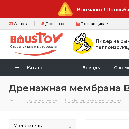
Внимание! Просьба
Оплата
Доставка
Поставщикам
Лидер на ры
теплоизоляц
Каталог
Бренды
О ком
Дренажная мембрана 
Каталог
-
Гидроизоляция
-
Профилированная мембрана
Утеплитель