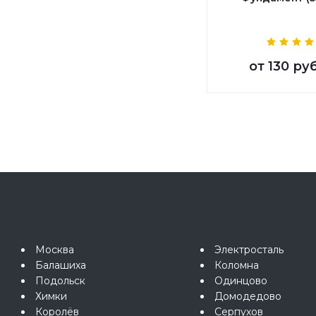
от
130 руб
Москва
Электросталь
Балашиха
Коломна
Подольск
Одинцово
Химки
Домодедово
Королёв
Серпухов