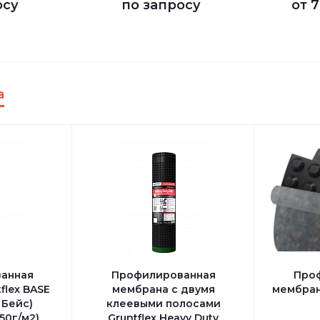
осу
по запросу
от
7
а
анная
Профилированная
Про
flex BASE
мембрана с двумя
мембрана
 Бейс)
клеевыми полосами
50г/м2)
Gruntflex Heavy Duty