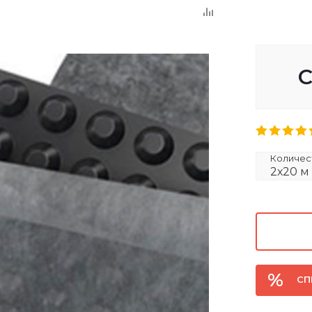
С
Количест
2х20 м
СП