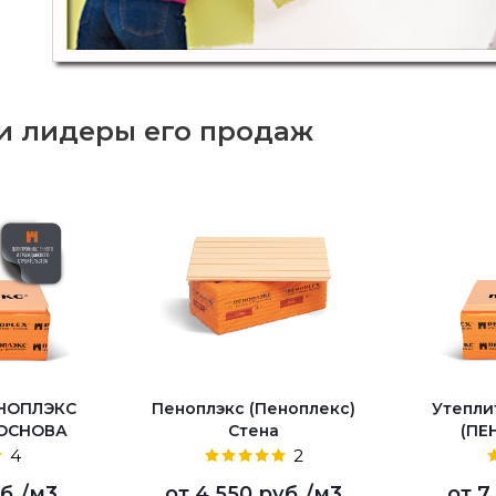
и лидеры его продаж
ЕНОПЛЭКС
Пеноплэкс (Пеноплекс)
Утепли
 ОСНОВА
Стена
(ПЕ
4
2
б.
/м3
от
4 550 руб.
/м3
от
7