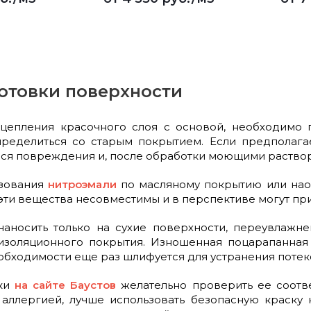
отовки поверхности
сцепления красочного слоя с основой, необходимо 
пределиться со старым покрытием. Если предполага
ся повреждения и, после обработки моющими раствор
ьзования
нитроэмали
по масляному покрытию или наоб
 эти вещества несовместимы и в перспективе могут пр
наносить только на сухие поверхности, переувлажн
золяционного покрытия. Изношенная поцарапанная
обходимости еще раз шлифуется для устранения потек
ски
на сайте Баустов
желательно проверить ее соотве
аллергией, лучше использовать безопасную краску