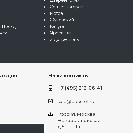
Дзержинский
Солнечногорск
Истра
Жуковский
й Посад
Калуга
нск
Ярославль
и др. регионы
ыгодно!
Наши контакты
+7 (495) 212-06-41
sale@baustof.ru
Россия, Москва,
Новоостаповская
д.5, стр.14