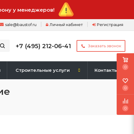
фону у менеджеров!
sale@baustof.ru
Личный кабинет
Регистрация
+7 (495) 212-06-41
Заказать звонок
0
и
Строительные услуги
Контакты
ие
0
0