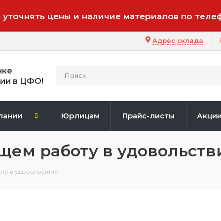
 уточнять цены и наличие материалов по теле
Адрес склада
нке
ии в ЦФО!
пании
Юрлицам
Прайс-листы
Акци
ащем работу в удовольств
ту в удовольствие