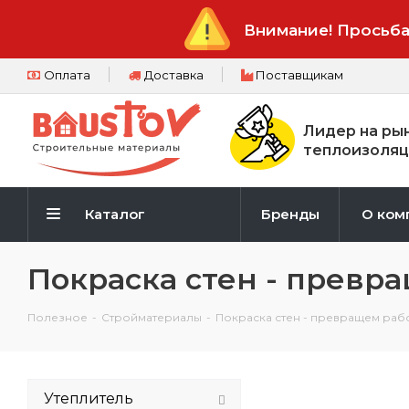
Внимание! Просьба
Оплата
Доставка
Поставщикам
Лидер на ры
теплоизоляц
Каталог
Бренды
О ком
Покраска стен - превр
Полезное
-
Стройматериалы
-
Покраска стен - превращем рабо
Утеплитель