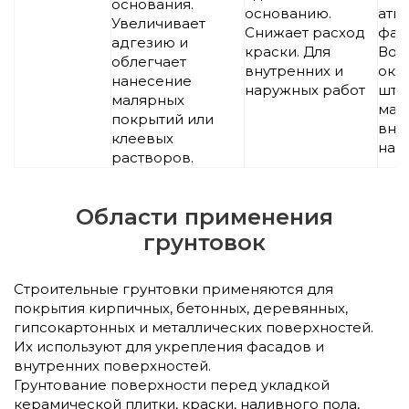
основания.
основанию.
атм
Увеличивает
Снижает расход
фак
адгезию и
краски. Для
Воз
облегчает
внутренних и
окр
нанесение
наружных работ
шту
малярных
мас
покрытий или
вну
клеевых
нар
растворов.
Области применения
грунтовок
Строительные грунтовки применяются для
покрытия кирпичных, бетонных, деревянных,
гипсокартонных и металлических поверхностей.
Их используют для укрепления фасадов и
внутренних поверхностей.
Грунтование поверхности перед укладкой
керамической плитки, краски, наливного пола,