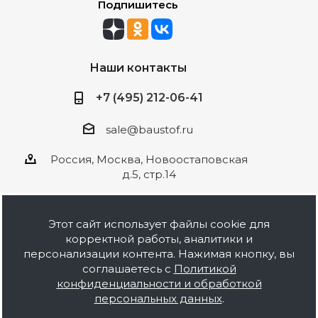
Подпишитесь
Наши контакты
+7 (495) 212-06-41
sale@baustof.ru
Россия, Москва, Новоостаповская
д.5, стр.14
Этот сайт использует файлы cookie для
корректной работы, аналитики и
2026 © ООО Баустов. Собственное
персонализации контента. Нажимая кнопку, вы
производство лакокрасочной продукции,
соглашаетесь с
Политикой
оптовая и розничная продажа строительных
конфиденциальности и обработкой
материалов, комплектация объектов под ключ.
персональных данных
.
Информация на сайте носит ознакомительный