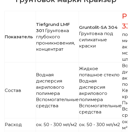
Pu
Tiefgrund LMF
33
Gruntolit-SA 304
301
Грунтовка
Грунтовка под
под
Показатель
глубокого
силикатные
мин
проникновения,
краски
акр
концентрат
моз
шту
Вод
Жидкое
дис
Водная
поташное стекло
акр
дисперсия
Водная
пол
акрилового
дисперсия
Состав
Ква
полимера
акрилового
кро
Вспомогательные
полимера
Пиг
средства
Вспомогательные
Всп
средства
сре
окол
Расход
ок. 50 - 300 мл/м2
ок. 50 - 300 мл/м2
м²