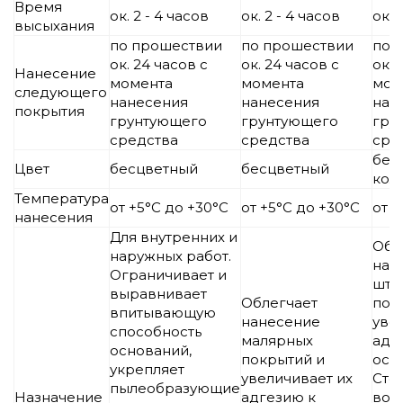
Время
ок. 2 - 4 часов
ок. 2 - 4 часов
ок. 
высыхания
по прошествии
по прошествии
по 
ок. 24 часов с
ок. 24 часов с
ок. 
Нанесение
момента
момента
мом
следующего
нанесения
нанесения
нан
покрытия
грунтующего
грунтующего
гру
средства
средства
сре
бел
Цвет
бесцветный
бесцветный
кол
Температура
от +5°С до +30°С
от +5°С до +30°С
от +
нанесения
Для внутренних и
Обл
наружных работ.
нан
Ограничивает и
шту
выравнивает
Облегчает
пок
впитывающую
нанесение
уве
способность
малярных
адг
оснований,
покрытий и
осн
укрепляет
увеличивает их
Сто
пылеобразующие
Назначение
адгезию к
воз