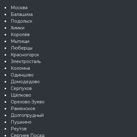
Москва
Балашиха
Подольск
Химки
Королёв
Мытищи
Люберцы
Красногорск
Электросталь
Коломна
Одинцово
Домодедово
Серпухов
Щёлково
Орехово-Зуево
Раменское
Долгопрудный
Пушкино
Реутов
Сергиев Посад