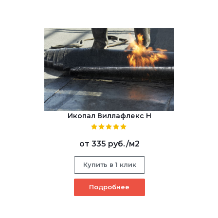
Икопал Виллафлекс Н
от
335 руб.
/м2
Купить в 1 клик
Подробнее