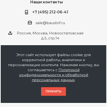
Наши контакты
+7 (495) 212-06-41
sale@baustof.ru
Россия, Москва, Новоостаповская
д.5, стр.14
Этот сайт использует файлы cookie для
корректной работы, аналитики и
2026 © ООО Баустов. Собственное
персонализации контента. Нажимая кнопку, вы
производство лакокрасочной продукции,
соглашаетесь с
Политикой
оптовая и розничная продажа строительных
конфиденциальности и обработкой
материалов, комплектация объектов под ключ.
персональных данных
.
Информация на сайте носит ознакомительный
характер и не является публичной офертой.
ПРИНЯТЬ