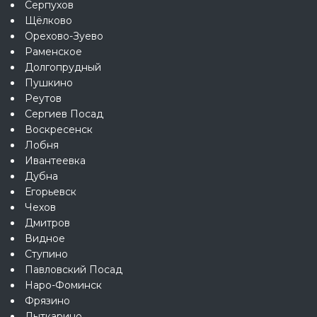
Серпухов
Щёлково
Орехово-Зуево
Раменское
Долгопрудный
Пушкино
Реутов
Сергиев Посад
Воскресенск
Лобня
Ивантеевка
Дубна
Егорьевск
Чехов
Дмитров
Видное
Ступино
Павловский Посад
Наро-Фоминск
Фрязино
Лыткарино