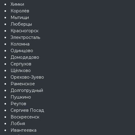
Химки
Королёв
Мытищи
Люберцы
Красногорск
Электросталь
Коломна
Одинцово
Домодедово
Серпухов
Щёлково
Орехово-Зуево
Раменское
Долгопрудный
Пушкино
Реутов
Сергиев Посад
Воскресенск
Лобня
Ивантеевка