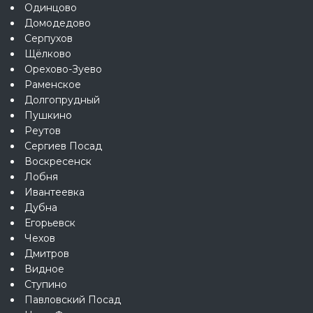
Одинцово
Домодедово
Серпухов
Щёлково
Орехово-Зуево
Раменское
Долгопрудный
Пушкино
Реутов
Сергиев Посад
Воскресенск
Лобня
Ивантеевка
Дубна
Егорьевск
Чехов
Дмитров
Видное
Ступино
Павловский Посад