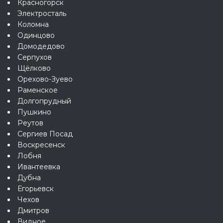
Красногорск
Электросталь
Коломна
Одинцово
Домодедово
Серпухов
Щёлково
Орехово-Зуево
Раменское
Долгопрудный
Пушкино
Реутов
Сергиев Посад
Воскресенск
Лобня
Ивантеевка
Дубна
Егорьевск
Чехов
Дмитров
Видное