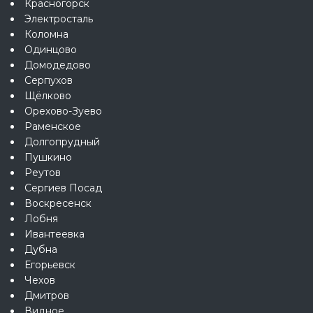
Красногорск
Электросталь
Коломна
Одинцово
Домодедово
Серпухов
Щёлково
Орехово-Зуево
Раменское
Долгопрудный
Пушкино
Реутов
Сергиев Посад
Воскресенск
Лобня
Ивантеевка
Дубна
Егорьевск
Чехов
Дмитров
Видное