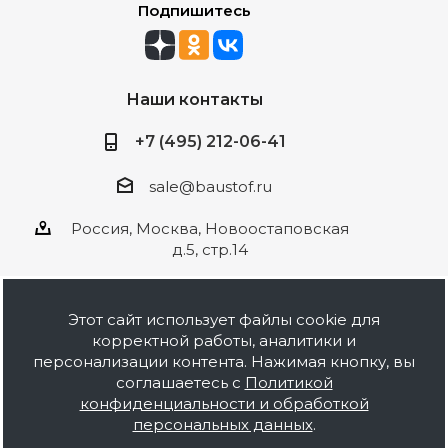
Подпишитесь
Наши контакты
+7 (495) 212-06-41
sale@baustof.ru
Россия, Москва, Новоостаповская
д.5, стр.14
Этот сайт использует файлы cookie для
корректной работы, аналитики и
2026 © ООО Баустов. Собственное
персонализации контента. Нажимая кнопку, вы
производство лакокрасочной продукции,
соглашаетесь с
Политикой
оптовая и розничная продажа строительных
конфиденциальности и обработкой
материалов, комплектация объектов под ключ.
персональных данных
.
Информация на сайте носит ознакомительный