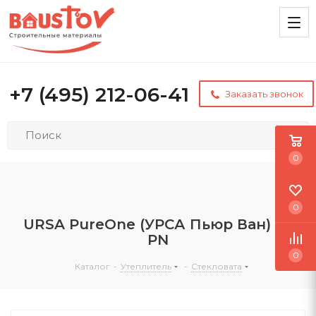
+7 (495) 212-06-41
Заказать звонок
0
0
URSA PureOne (УРСА Пьюр Ван) 34
PN
0
Каталог
-
Утеплитель
-
Стекловата