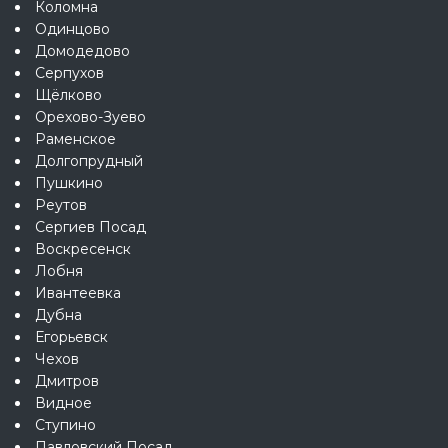
Коломна
Одинцово
Домодедово
Серпухов
Щёлково
Орехово-Зуево
Раменское
Долгопрудный
Пушкино
Реутов
Сергиев Посад
Воскресенск
Лобня
Ивантеевка
Дубна
Егорьевск
Чехов
Дмитров
Видное
Ступино
Павловский Посад