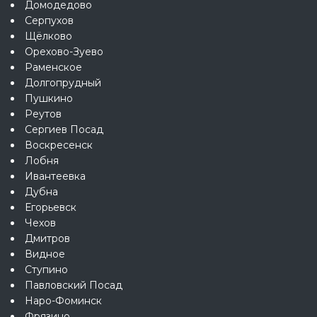
Домодедово
Серпухов
Щёлково
Орехово-Зуево
Раменское
Долгопрудный
Пушкино
Реутов
Сергиев Посад
Воскресенск
Лобня
Ивантеевка
Дубна
Егорьевск
Чехов
Дмитров
Видное
Ступино
Павловский Посад
Наро-Фоминск
Фрязино