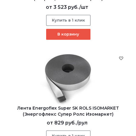
от
3 523 руб.
/шт
Купить в 1 клик
В корзину
Лента Energoflex Super SK ROLS ISOMARKET
(Энергофлекс Супер Ролс Изомаркет)
от
829 руб.
/рул
Купить в 1 клик