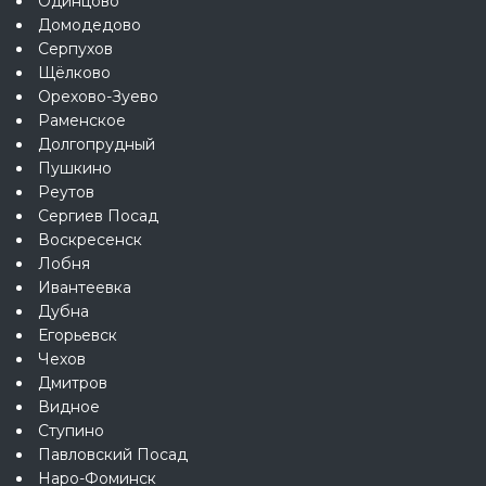
Одинцово
Домодедово
Серпухов
Щёлково
Орехово-Зуево
Раменское
Долгопрудный
Пушкино
Реутов
Сергиев Посад
Воскресенск
Лобня
Ивантеевка
Дубна
Егорьевск
Чехов
Дмитров
Видное
Ступино
Павловский Посад
Наро-Фоминск