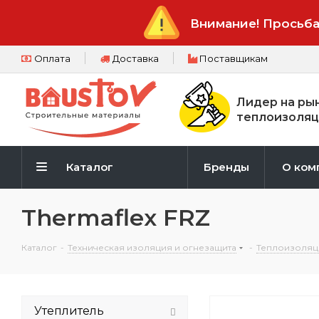
Внимание! Просьба
Оплата
Доставка
Поставщикам
Лидер на ры
теплоизоляц
Каталог
Бренды
О ком
Thermaflex FRZ
Каталог
-
Техническая изоляция и огнезащита
-
Теплоизоляц
Утеплитель