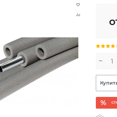
о
Купить
СП