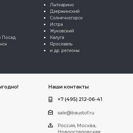
Лыткарино
Дзержинский
Солнечногорск
Истра
Жуковский
й Посад
Калуга
нск
Ярославль
и др. регионы
ыгодно!
Наши контакты
+7 (495) 212-06-41
sale@baustof.ru
Россия, Москва,
Новоостаповская