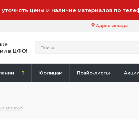
 уточнять цены и наличие материалов по теле
Адрес склада
нке
ии в ЦФО!
пании
Юрлицам
Прайс-листы
Акци
ия для труб