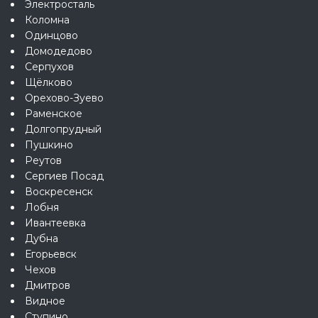
Электросталь
Коломна
Одинцово
Домодедово
Серпухов
Щёлково
Орехово-Зуево
Раменское
Долгопрудный
Пушкино
Реутов
Сергиев Посад
Воскресенск
Лобня
Ивантеевка
Дубна
Егорьевск
Чехов
Дмитров
Видное
Ступино