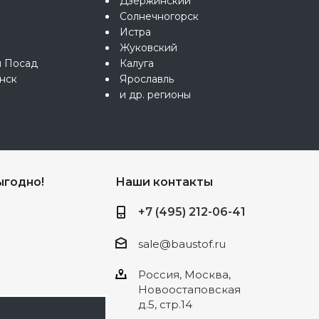
Дзержинский
Солнечногорск
Истра
Жуковский
й Посад
Калуга
нск
Ярославль
и др. регионы
ыгодно!
Наши контакты
+7 (495) 212-06-41
sale@baustof.ru
Россия, Москва,
Новоостаповская
д.5, стр.14