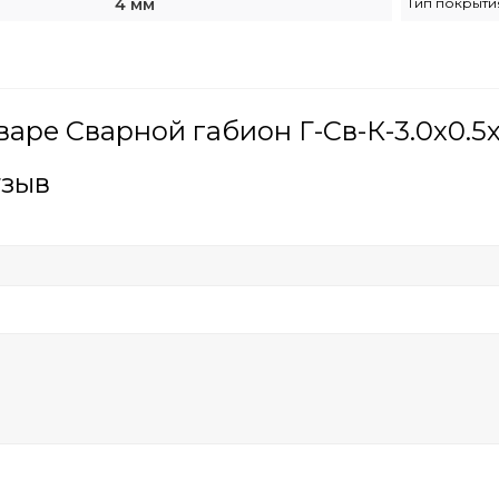
4 мм
Тип покрыти
варе Сварной габион Г-Св-К-3.0х0.5
тзыв