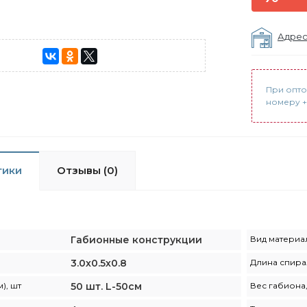
Адрес
При опто
номеру +7
тики
Отзывы (0)
Габионные конструкции
Вид материа
3.0х0.5х0.8
Длина спира
), шт
50 шт. L-50см
Вес габиона,