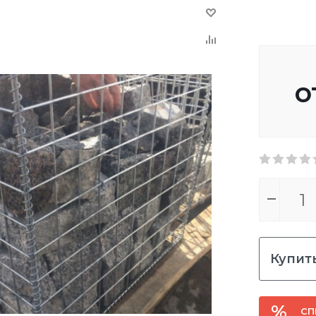
о
Купить
СП