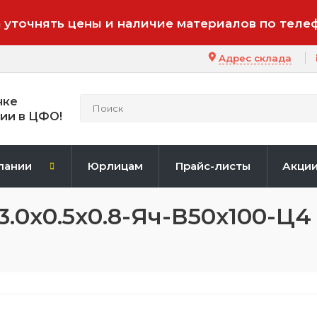
 уточнять цены и наличие материалов по теле
Адрес склада
нке
ии в ЦФО!
пании
Юрлицам
Прайс-листы
Акци
3.0х0.5х0.8-Яч-В50х100-Ц4