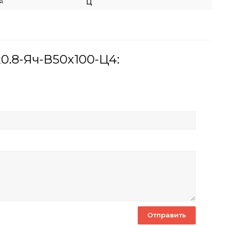
я
Ц
х0.8-Яч-В50х100-Ц4: