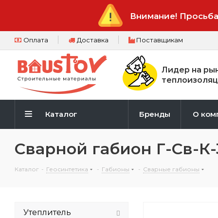
Внимание! Просьба
Оплата
Доставка
Поставщикам
Лидер на ры
теплоизоляц
Каталог
Бренды
О ком
Сварной габион Г-Св-К-
Каталог
-
Геосинтетика
-
Габионы
-
Сварные габионы
Утеплитель