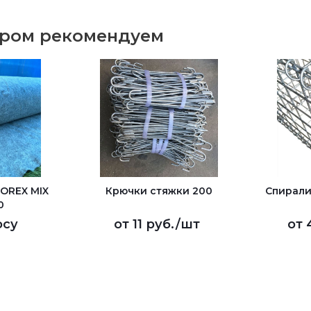
аром рекомендуем
EОREX MIX
Крючки стяжки 200
Спирали
0
осу
от
11 руб.
/шт
от