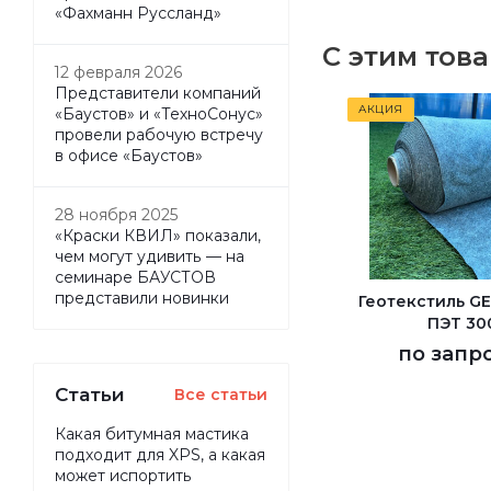
«Фахманн Руссланд»
С этим тов
12 февраля 2026
Представители компаний
АКЦИЯ
«Баустов» и «ТехноСонус»
провели рабочую встречу
в офисе «Баустов»
28 ноября 2025
«Краски КВИЛ» показали,
чем могут удивить — на
семинаре БАУСТОВ
представили новинки
Геотекстиль G
ПЭТ 30
по запр
Статьи
Все статьи
Какая битумная мастика
подходит для XPS, а какая
может испортить