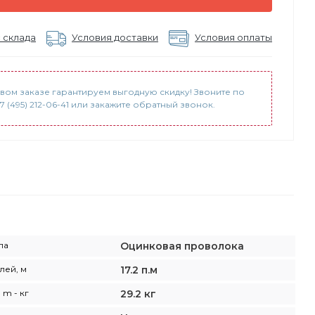
 склада
Условия доставки
Условия оплаты
вом заказе гарантируем выгодную скидку! Звоните по
 (495) 212-06-41 или закажите обратный звонок.
ла
Оцинковая проволока
лей, м
17.2 п.м
 m - кг
29.2 кг