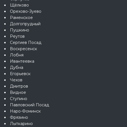
Щёлково
Орехово-Зуево
Раменское
Долгопрудный
Пушкино
Реутов
Сергиев Посад
Воскресенск
Лобня
Ивантеевка
Дубна
Егорьевск
Чехов
Дмитров
Видное
Ступино
Павловский Посад
Наро-Фоминск
Фрязино
Лыткарино