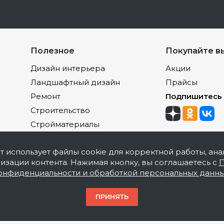
Полезное
Покупайте в
Дизайн интерьера
Акции
Ландшафтный дизайн
Прайсы
Ремонт
Подпишитесь
Строительство
Стройматериалы
йт использует файлы cookie для корректной работы, ана
изации контента. Нажимая кнопку, вы соглашаетесь с
П
онфиденциальности и обработкой персональных данн
акокрасочной продукции, оптовая и розничная продаж
ПРИНЯТЬ
накомительный характер и не является публичной офер