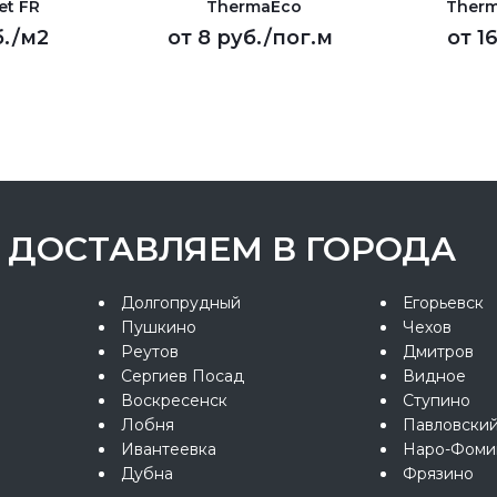
et FR
ThermaEco
Therm
.
/м2
от
8 руб.
/пог.м
от
1
ДОСТАВЛЯЕМ В ГОРОДА
Долгопрудный
Егорьевск
Пушкино
Чехов
Реутов
Дмитров
Сергиев Посад
Видное
Воскресенск
Ступино
Лобня
Павловски
Ивантеевка
Наро-Фоми
Дубна
Фрязино