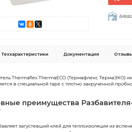
Адрес
Теххарактеристики
Документация
Отзывы
итель Thermaflex ThermaECO (Термафлекс ТермаЭКО) 
яется в специальной таре с плотно закрученной пробко
вные преимущества Разбавителя-
?
авляет загустевший клей для теплоизоляции из вспен