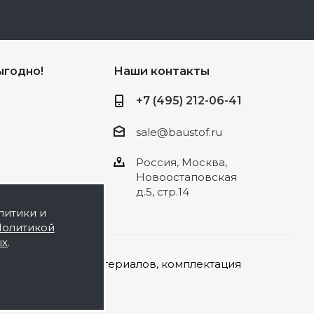
ыгодно!
Наши контакты
+7 (495) 212-06-41
sale@baustof.ru
Россия, Москва,
Новоостаповская
д.5, стр.14
литики и
олитикой
ых
.
а строительных материалов, комплектация
той.