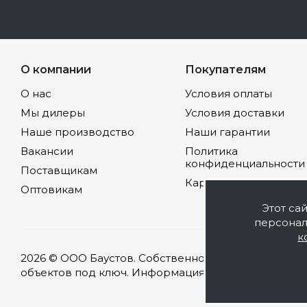
О компании
Покупателям
О нас
Условия оплаты
Мы дилеры
Условия доставки
Наше производство
Наши гарантии
Вакансии
Политика
конфиденциальности
Поставщикам
Карта сайта
Оптовикам
Этот са
персонал
к
2026 © ООО Баустов. Собственное производство л
объектов под ключ. Информация на сайте носит оз