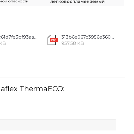
ной опасности
легковоспламеняемый
13835c61d7fe3bf93aac7f7599a42b4d.pdf
313b6e067c3956e36068d3cf164ae188.pdf
 KB
957.58 KB
aflex ThermaECO: