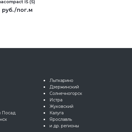
acompact IS (S)
6 руб.
/пог.м
Лыткарино
Дзержинский
Солнечногорск
Истра
Жуковский
й Посад
Калуга
нск
Ярославль
и др. регионы