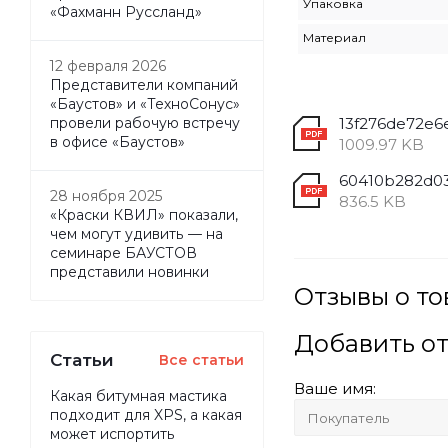
Упаковка
«Фахманн Руссланд»
Материал
12 февраля 2026
Представители компаний
«Баустов» и «ТехноСонус»
провели рабочую встречу
в офисе «Баустов»
1009.97 KB
28 ноября 2025
836.5 KB
«Краски КВИЛ» показали,
чем могут удивить — на
семинаре БАУСТОВ
представили новинки
Отзывы о то
Добавить о
Статьи
Все статьи
Ваше имя:
Какая битумная мастика
подходит для XPS, а какая
может испортить