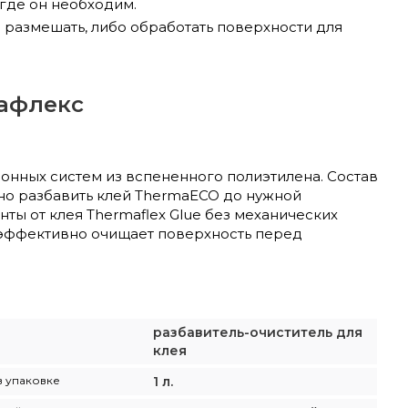
 где он необходим.
и размешать, либо обработать поверхности для
мафлекс
онных систем из вспененного полиэтилена. Состав
но разбавить клей ThermaECO до нужной
ты от клея Thermaflex Glue без механических
о эффективно очищает поверхность перед
разбавитель-очиститель для
клея
в упаковке
1 л.