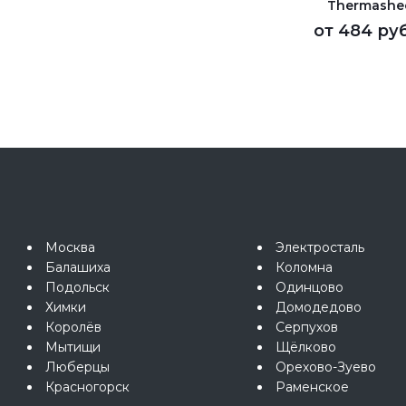
Thermashe
от
484 руб
Москва
Электросталь
Балашиха
Коломна
Подольск
Одинцово
Химки
Домодедово
Королёв
Серпухов
Мытищи
Щёлково
Люберцы
Орехово-Зуево
Красногорск
Раменское