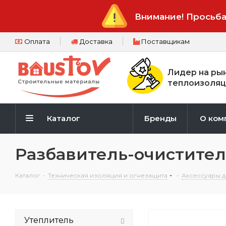
Внимание! Просьба
Оплата
Доставка
Поставщикам
Лидер на ры
теплоизоляц
Каталог
Бренды
О ком
Разбавитель-очистител
Каталог
-
Техническая изоляция и огнезащита
-
Аксессуары д
Утеплитель