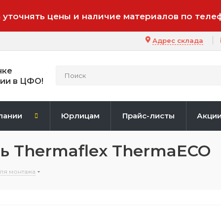
 уточнять цены и наличие материалов по теле
Адрес склада
нке
ии в ЦФО!
пании
Юрлицам
Прайс-листы
Акци
ь Thermaflex ThermaECO
ля монтажа