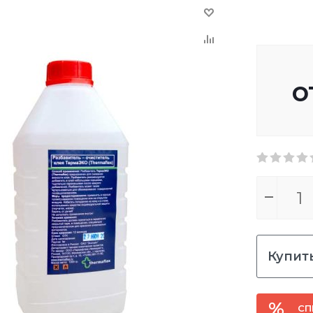
о
Купить
СП