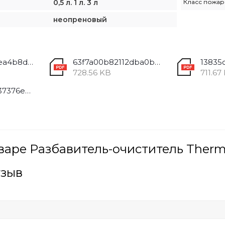
0,5 л. 1 л. 3 л
Класс пожар
неопреновый
13f276de72e6ea4b8d046baec53f175c.pdf
63f7a00b82112dba0b46a07d06011bfc.pdf
728.56 KB
711.67
60410b282d037376ed87bb26b8234c1e.pdf
варе Разбавитель-очиститель Therm
тзыв