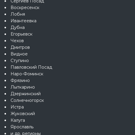
Сергиев Посад
Воскресенск
Лобня
Ивантеевка
Дубна
Егорьевск
Чехов
Дмитров
Видное
Ступино
Павловский Посад
Наро-Фоминск
Фрязино
Лыткарино
Дзержинский
Солнечногорск
Истра
Жуковский
Калуга
Ярославль
и др. регионы