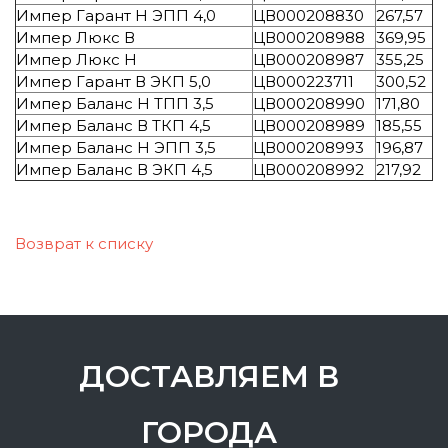
Импер Гарант Н ЭПП 4,0
ЦВ000208830
267,57
Импер Люкс В
ЦВ000208988
369,95
Импер Люкс Н
ЦВ000208987
355,25
Импер Гарант В ЭКП 5,0
ЦВ000223711
300,52
Импер Баланс Н ТПП 3,5
ЦВ000208990
171,80
Импер Баланс В ТКП 4,5
ЦВ000208989
185,55
Импер Баланс Н ЭПП 3,5
ЦВ000208993
196,87
Импер Баланс В ЭКП 4,5
ЦВ000208992
217,92
Возврат к списку
ДОСТАВЛЯЕМ В
ГОРОДА