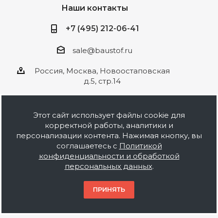
Наши контакты
+7 (495) 212-06-41
sale@baustof.ru
Россия, Москва, Новоостаповская
д.5, стр.14
Этот сайт использует файлы cookie для
корректной работы, аналитики и
2026 © ООО Баустов. Собственное
персонализации контента. Нажимая кнопку, вы
производство лакокрасочной продукции,
соглашаетесь с
Политикой
оптовая и розничная продажа строительных
конфиденциальности и обработкой
материалов, комплектация объектов под ключ.
персональных данных
.
Информация на сайте носит ознакомительный
характер и не является публичной офертой.
ПРИНЯТЬ