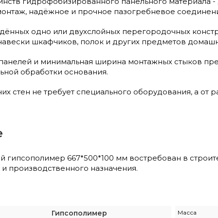
инств гидрофобизированного панельного материала - 
онтаж, надёжное и прочное пазогребневое соединени
дённых одно или двухслойных перегородочных констр
 навески шкафчиков, полок и других предметов домашн
 панелей и минимальная ширина монтажных стыков пр
ьной обработки основания.
их стен не требует специального оборудования, а от 
е
й гипсополимер 667*500*100 мм востребован в строит
и производственного назначения.
Гипсополимер
Масса