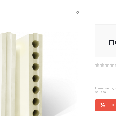
п
Наши менедж
заказа
СП