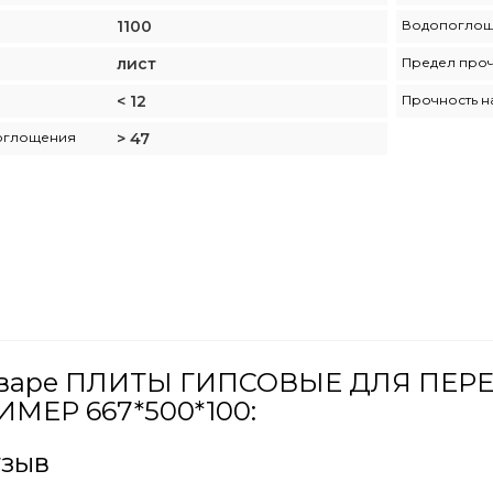
1100
Водопогло
лист
Предел проч
< 12
Прочность н
оглощения
> 47
товаре ПЛИТЫ ГИПСОВЫЕ ДЛЯ ПЕ
МЕР 667*500*100:
тзыв