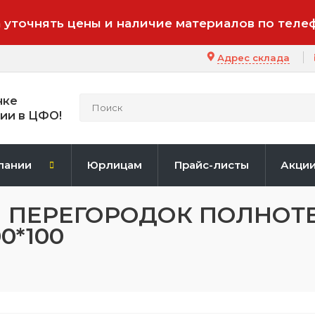
 уточнять цены и наличие материалов по теле
Адрес склада
нке
ии в ЦФО!
пании
Юрлицам
Прайс-листы
Акци
Я ПЕРЕГОРОДОК ПОЛНОТ
0*100