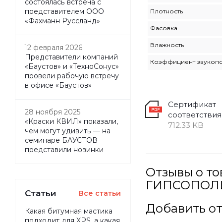
состоялась встреча с
представителем ООО
Плотность
«Фахманн Руссланд»
Фасовка
Влажность
12 февраля 2026
Представители компаний
Коэффициент звукоп
«Баустов» и «ТехноСонус»
провели рабочую встречу
в офисе «Баустов»
Сертификат
28 ноября 2025
соответствия
«Краски КВИЛ» показали,
712.33 KB
чем могут удивить — на
семинаре БАУСТОВ
представили новинки
Отзывы о 
ГИПСОПОЛИ
Статьи
Все статьи
Добавить о
Какая битумная мастика
подходит для XPS, а какая