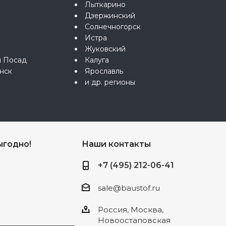
Лыткарино
Дзержинский
Солнечногорск
Истра
Жуковский
й Посад
Калуга
нск
Ярославль
и др. регионы
ыгодно!
Наши контакты
+7 (495) 212-06-41
sale@baustof.ru
Россия, Москва,
Новоостаповская