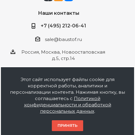
Наши контакты
+7 (495) 212-06-41
sale@baustof.ru
Россия, Москва, Новоостаповская
д.5, стр.14
Этот сайт использует файлы cookie для
корректной работы, аналитики и
2026 © ООО Баустов. Собственное
персонализации контента. Нажимая кнопку, вы
производство лакокрасочной продукции,
соглашаетесь с
Политикой
оптовая и розничная продажа строительных
конфиденциальности и обработкой
материалов, комплектация объектов под ключ.
персональных данных
.
Информация на сайте носит ознакомительный
характер и не является публичной офертой.
ПРИНЯТЬ