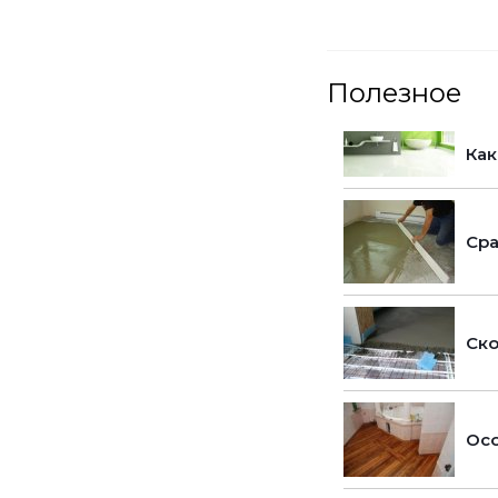
Полезное
Как
Сра
Ско
Осо