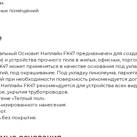
мм
жных помещений
е
альный Основит Ниплайн FK47 предназначен для соз
мм) и устройства прочного пола в жилых, офисных, тор
K47 может применяться в качестве основания под укла
й, под окрашивание. Под укладку линолеума, паркета
й при необходимости поверхность рекомендуется доп
Ниплайн FK47 рекомендуется для устройства всех видо
ое, укрытия трубопроводов.
еме «Теплый пол».
анизированного нанесения.
от.
 без покрытия.