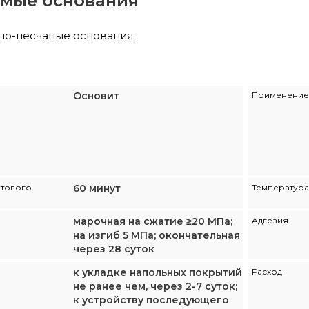
мые основания
но-песчаные основания.
Основит
Применение
отового
60 минут
Температура
марочная на сжатие ≥20 МПа;
Адгезия
на изгиб 5 МПа; окончательная
через 28 суток
к укладке напольных покрытий
Расход
не ранее чем, через 2-7 суток;
к устройству последующего