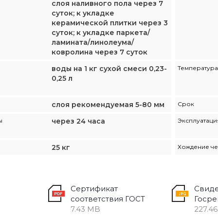
слоя наливного пола через 7
суток; к укладке
керамической плитки через 3
суток; к укладке паркета/
ламината/линолеума/
ковролина через 7 суток
воды на 1 кг сухой смеси 0,23-
Температура
0,25 л
слоя рекомендуемая 5-80 мм
Срок
ы
через 24 часа
Эксплуатаци
25 кг
Хождение ч
Сертификат
Свиде
соответствия ГОСТ
Госре
7.43 MB
227.4