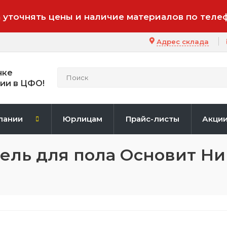
 уточнять цены и наличие материалов по теле
Адрес склада
нке
ии в ЦФО!
пании
Юрлицам
Прайс-листы
Акци
ель для пола Основит Ни