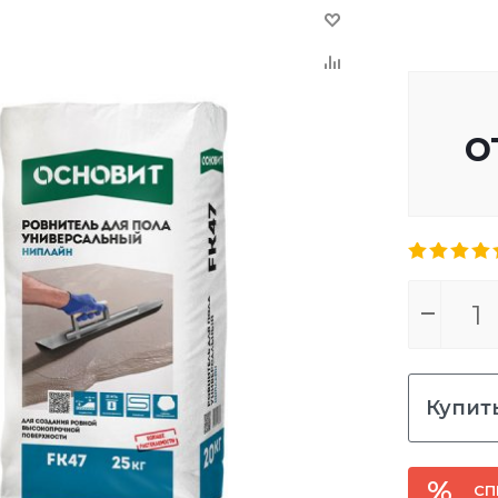
о
Купить
СП