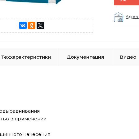
Адрес
Теххарактеристики
Документация
Видео
мовыравнивания
ство в применении
ашинного нанесения