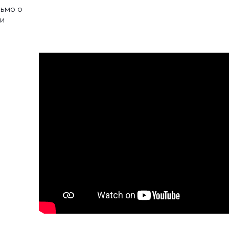
ьмо о
и