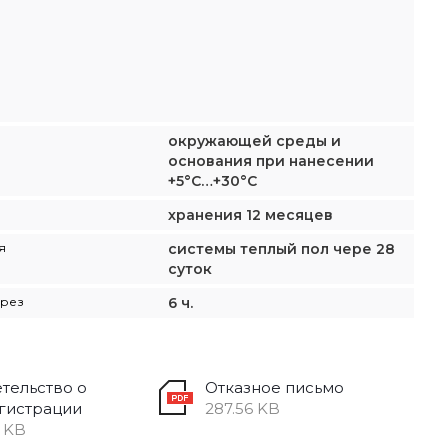
окружающей среды и
основания при нанесении
+5°С…+30°С
хранения 12 месяцев
я
системы теплый пол чере 28
суток
ерез
6 ч.
тельство о
Отказное письмо
гистрации
287.56 KB
6 KB