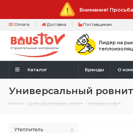
Внимание! Просьба
Оплата
Доставка
Поставщикам
Лидер на ры
теплоизоляц
Каталог
Бренды
О ком
Универсальный ровнит
Каталог
-
Сухие строительные смеси
-
Наливные полы
Утеплитель