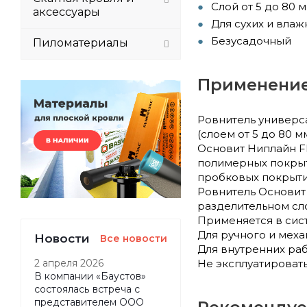
Слой от 5 до 80 
аксессуары
Для сухих и вла
Безусадочный
Пиломатериалы
Применени
Ровнитель универс
(слоем от 5 до 80 
Основит Ниплайн F
полимерных покрыти
пробковых покрыти
Ровнитель Основит 
разделительном сл
Применяется в сист
Для ручного и мех
Новости
Все новости
Для внутренних раб
Не эксплуатировать
2 апреля 2026
В компании «Баустов»
состоялась встреча с
представителем ООО