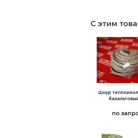
С этим тов
Шнур теплоизо
базальтовы
по запр