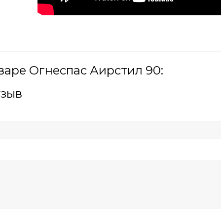
варе Огнеспас Аирстил 90:
тзыв