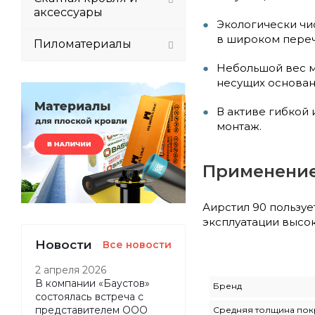
аксессуары
Экологически чи
в широком переч
Пиломатериалы
Небольшой вес м
несущих основан
В активе гибкой
монтаж.
Применени
Аирстил 90 пользуе
эксплуатации высо
Новости
Все новости
2 апреля 2026
В компании «Баустов»
Бренд
состоялась встреча с
представителем ООО
Средняя толщина пок