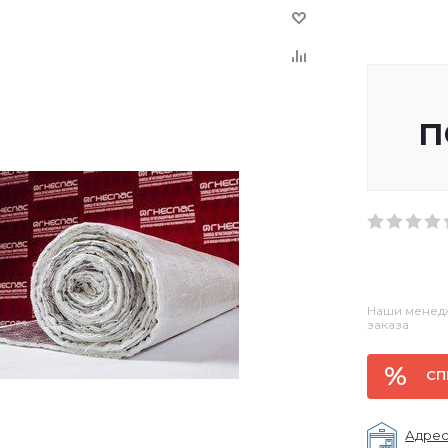
п
Наши менедж
заказа
СП
Адрес