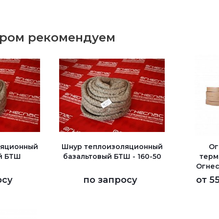
аром рекомендуем
ляционный
Шнур теплоизоляционный
Ог
й БТШ
базальтовый БТШ - 160-50
терм
Огнес
осу
по запросу
от
55