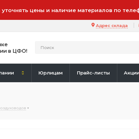
 уточнять цены и наличие материалов по теле
Адрес склада
нке
ии в ЦФО!
пании
Юрлицам
Прайс-листы
Акци
воздуховодов