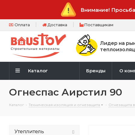
Внимание! Просьба
Оплата
Доставка
Поставщикам
Лидер на ры
теплоизоляц
Каталог
Бренды
О ком
Огнеспас Аирстил 90
Каталог
-
Техническая изоляция и огнезащита
-
Огнезащита 
Утеплитель