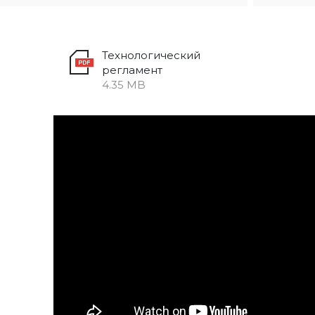
Технологический
я
регламент
4.35 MB