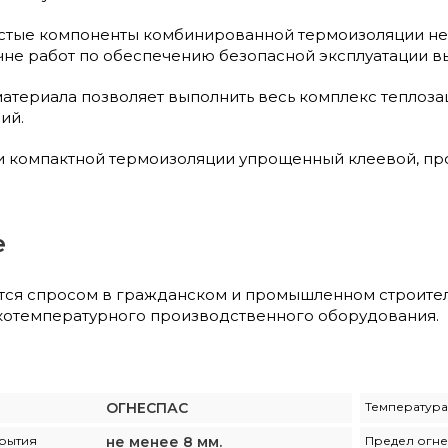
стые компоненты комбинированной термоизоляции не
не работ по обеспечению безопасной эксплуатации в
атериала позволяет выполнить весь комплекс теплоз
ий.
 и компактной термоизоляции упрощенный клеевой, п
е
тся спросом в гражданском и промышленном строитель
котемпературного производственного оборудования.
ОГНЕСПАС
Температура
рытия
не менее 8 мм.
Предел огне