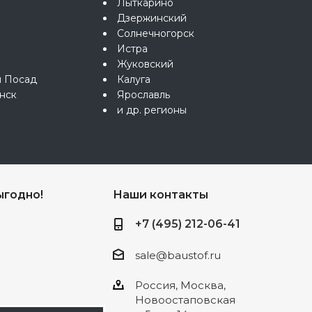
Лыткарино
Дзержинский
Солнечногорск
Истра
Жуковский
й Посад
Калуга
нск
Ярославль
и др. регионы
ыгодно!
Наши контакты
+7 (495) 212-06-41
sale@baustof.ru
Россия, Москва,
Новоостаповская