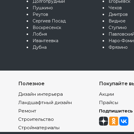
Долгопрудный
Егорьевск
Пушкино
Чехов
Реутов
Дмитров
Сергиев Посад
Видное
Воскресенск
Ступино
Лобня
Павловски
Ивантеевка
Наро-Фоми
Дубна
Фрязино
Полезное
Покупайте в
Дизайн интерьера
Акции
Ландшафтный дизайн
Прайсы
Ремонт
Подпишитесь
Строительство
Стройматериалы