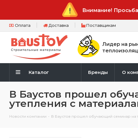
Внимание! Просьба
Оплата
Доставка
Поставщикам
Лидер на ры
теплоизоляц
Каталог
Бренды
О ком
В Баустов прошел обуч
утепления с материал
Новости компании
-
В Баустов прошел обучающий семинар на 