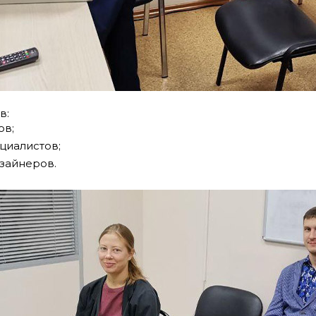
в:
ов;
циалистов;
зайнеров.