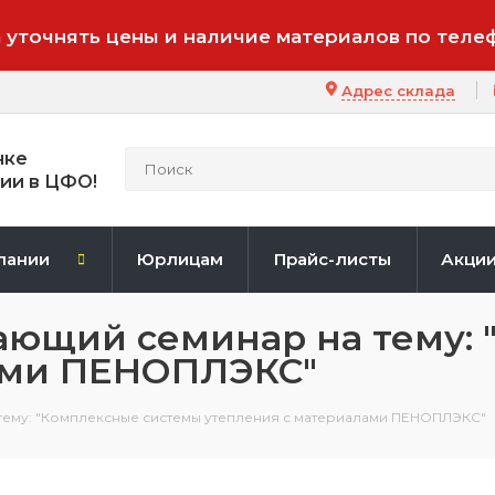
 уточнять цены и наличие материалов по теле
Адрес склада
нке
ии в ЦФО!
пании
Юрлицам
Прайс-листы
Акци
ающий семинар на тему:
ами ПЕНОПЛЭКС"
тему: "Комплексные системы утепления с материалами ПЕНОПЛЭКС"