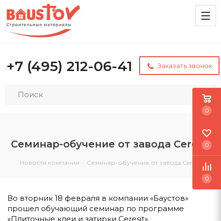
+7 (495) 212-06-41
Заказать звонок
0
Семинар-обучение от завода Ceresit
0
Новости компании
-
Семинар-обучение от завода Ceresit
0
Во вторник 18 февраля в компании «Баустов»
прошел обучающий семинар по программе
«Плиточные клеи и затирки Ceresit».