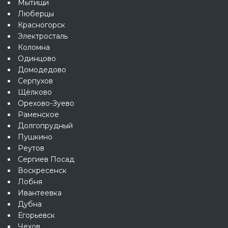
Мытищи
Люберцы
Красногорск
Электросталь
Коломна
Одинцово
Домодедово
Серпухов
Щёлково
Орехово-Зуево
Раменское
Долгопрудный
Пушкино
Реутов
Сергиев Посад
Воскресенск
Лобня
Ивантеевка
Дубна
Егорьевск
Чехов