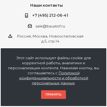
Наши контакты
+7 (495) 212-06-41
sale@baustof.ru
Россия, Москва, Новоостаповская
д.5, стр.14
Этот сайт использует файлы cookie для
корректной работы, аналитики и
2026 © ООО Баустов. Собственное
персонализации контента. Нажимая кнопку, вы
производство лакокрасочной продукции,
соглашаетесь с
Политикой
оптовая и розничная продажа строительных
конфиденциальности и обработкой
материалов, комплектация объектов под ключ.
персональных данных
.
Информация на сайте носит ознакомительный
характер и не является публичной офертой.
ПРИНЯТЬ