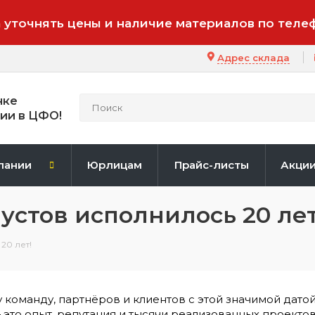
 уточнять цены и наличие материалов по теле
Адрес склада
нке
ии в ЦФО!
пании
Юрлицам
Прайс-листы
Акци
устов исполнилось 20 лет
20 лет!
команду, партнёров и клиентов с этой значимой датой
 это опыт, репутация и тысячи реализованных проектов