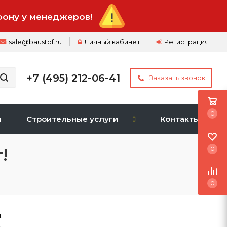
фону у менеджеров!
sale@baustof.ru
Личный кабинет
Регистрация
+7 (495) 212-06-41
Заказать звонок
0
и
Строительные услуги
Контакты
!
0
0
.
.