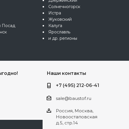
Дзержинский
Солнечногорск
Истра
Жуковский
й Посад
Калуга
нск
Ярославль
и др. регионы
ыгодно!
Наши контакты
+7 (495) 212-06-41
sale@baustof.ru
Россия, Москва,
Новоостаповская
д.5, стр.14