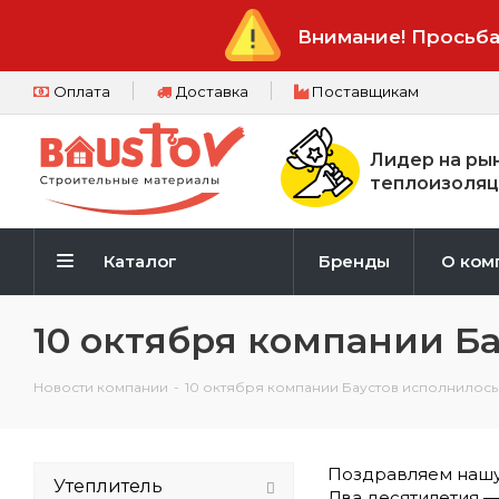
Внимание! Просьба
Оплата
Доставка
Поставщикам
Лидер на ры
теплоизоляц
Каталог
Бренды
О ком
10 октября компании Ба
Новости компании
-
10 октября компании Баустов исполнилось 
Поздравляем нашу 
Утеплитель
Два десятилетия —