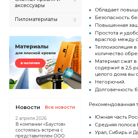
аксессуары
Обладает повыш
Безопасность: б
Пиломатериалы
Повышенная защи
Простота и удобс
враспор между ст
Теплоизоляция в 
количество обре
Материал сжат в
содержит в 2,5 р
целого дома вы с
Негорючий.
Долговечность: б
Рекомендованная т
Новости
Все новости
Южная часть Росс
2 апреля 2026
В компании «Баустов»
Средняя полоса 
состоялась встреча с
Урал, Сибирь и Д
представителем ООО