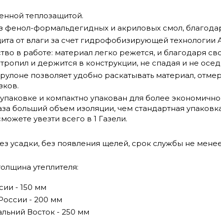
енной теплозащитой.
ез фенол-формальдегидных и акриловых смол, благода
та от влаги за счет гидрофобизирующей технологии Aq
тво в работе: материал легко режется, и благодаря св
ропил и держится в конструкции, не спадая и не осед
рулоне позволяет удобно раскатывать материал, отмер
зков.
 упаковке и компактно упакован для более экономично
аза больший объем изоляции, чем стандартная упаковк
можете увезти всего в 1 Газели.
ез усадки, без появления щелей, срок службы не менее
олщина утеплителя:
ии - 150 мм
России - 200 мм
альний Восток - 250 мм