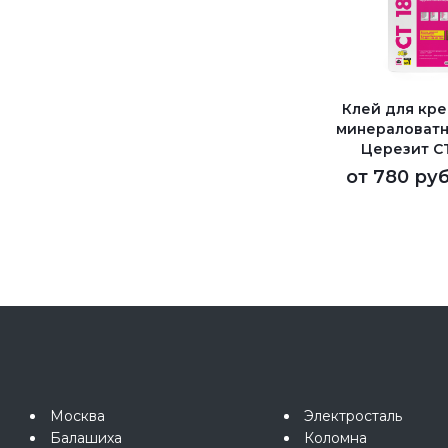
Клей для кр
минераловатн
Церезит C
от
780 руб
Москва
Электросталь
Балашиха
Коломна