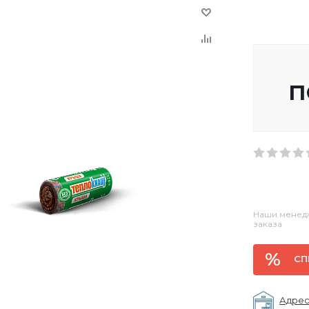
п
Наши менедж
заказа
СП
Адрес