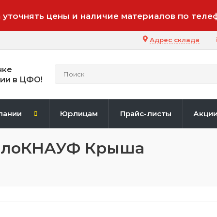
 уточнять цены и наличие материалов по теле
Адрес склада
нке
ии в ЦФО!
пании
Юрлицам
Прайс-листы
Акци
еплоКНАУФ Крыша