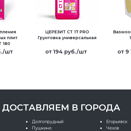
епления
ЦЕРЕЗИТ CT 17 PRO
Baswoo
ых плит
Грунтовка универсальная
T 180
.
/шт
от
194 руб.
/шт
от
9
ДОСТАВЛЯЕМ В ГОРОДА
Долгопрудный
Егорьевск
Пушкино
Чехов