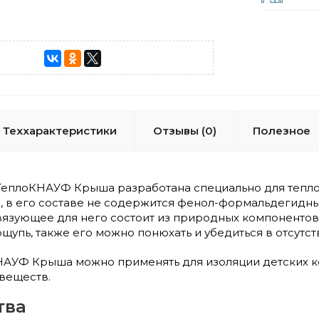
Теххарактеристики
Отзывы (0)
Полезное
ТеплоКНАУФ Крыша разработана специально для теплои
, в его составе не содержится фенол-формальдегидных
связующее для него состоит из природных компонентов. 
ощупь, также его можно понюхать и убедиться в отсутс
НАУФ Крыша можно применять для изоляции детских ко
веществ.
тва