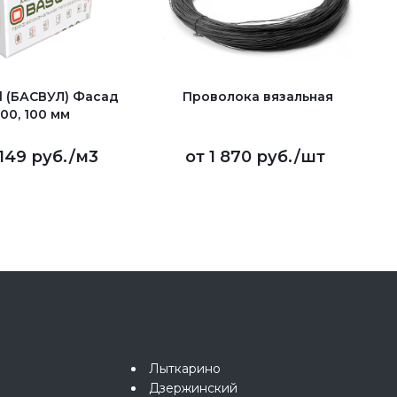
l (БАСВУЛ) Фасад
Проволока вязальная
100, 100 мм
 149 руб.
/м3
от
1 870 руб.
/шт
Лыткарино
Дзержинский