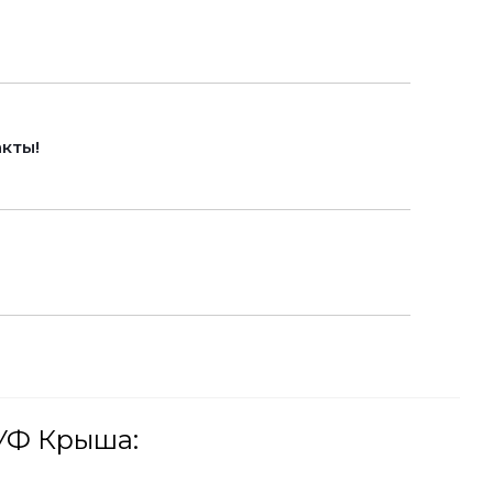
кты!
УФ Крыша: