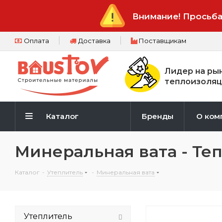
Внимание! Просьба
Оплата
Доставка
Поставщикам
Лидер на ры
теплоизоляц
Каталог
Бренды
О ком
Минеральная вата - Т
Каталог
-
Утеплитель
-
Минеральная вата
Утеплитель