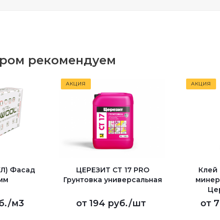
аром рекомендуем
АКЦИЯ
АКЦИЯ
УЛ) Фасад
ЦЕРЕЗИТ CT 17 PRO
Клей
 мм
Грунтовка универсальная
минер
Це
б.
/м3
от
194 руб.
/шт
от
7