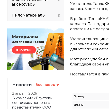
Утеплитель ТеплоКН
аксессуары
запаха. Кроме того
Пиломатериалы
В работе ТеплоКНАУ
каркаса. Благодаря
сползая и не оседая
Утеплитель защищен
высохнет и сохрани
для утепления огр
Материал удобен дл
благодаря своей уп
Поставляется в пли
Новости
Все новости
2 апреля 2026
Бренд
В компании «Баустов»
состоялась встреча с
Длина
представителем ООО