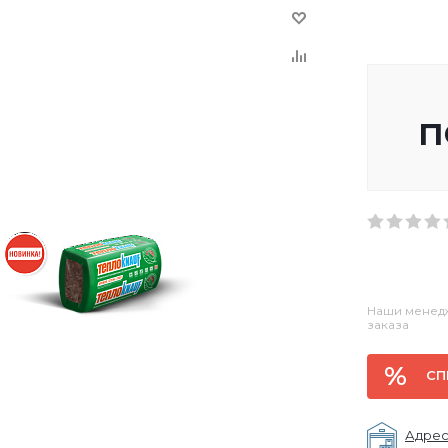
п
Наши менедж
заказа
СП
Адрес