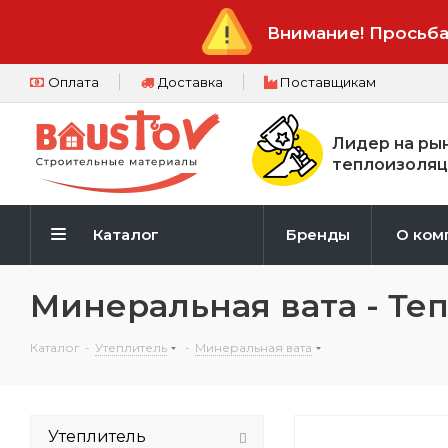
Внимание! Просьба
Оплата
Доставка
Поставщикам
Лидер на ры
теплоизоляц
Каталог
Бренды
О ком
Минеральная вата - Те
Каталог
-
Утеплитель
-
Минеральная вата
Утеплитель