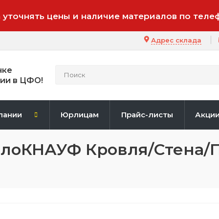
 уточнять цены и наличие материалов по теле
Адрес склада
нке
ии в ЦФО!
пании
Юрлицам
Прайс-листы
Акци
плоКНАУФ Кровля/Стена/П