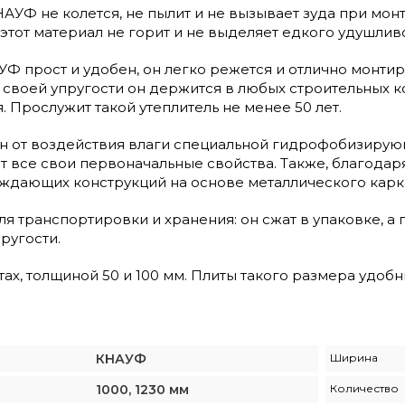
АУФ не колется, не пылит и не вызывает зуда при монта
, этот материал не горит и не выделяет едкого удушлив
Ф прост и удобен, он легко режется и отлично монтир
 своей упругости он держится в любых строительных ко
. Прослужит такой утеплитель не менее 50 лет.
 от воздействия влаги специальной гидрофобизирующе
т все свои первоначальные свойства. Также, благода
аждающих конструкций на основе металлического карк
я транспортировки и хранения: он сжат в упаковке, а
ругости.
тах, толщиной 50 и 100 мм. Плиты такого размера удоб
КНАУФ
Ширина
1000, 1230 мм
Количество