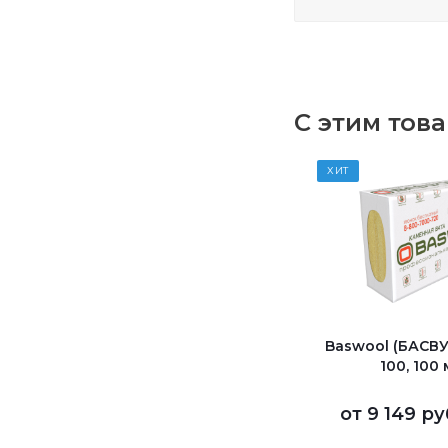
С этим тов
ХИТ
Baswool (БАСВ
100, 100
от
9 149 ру