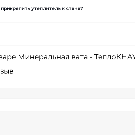
 прикрепить утеплитель к стене?
варе Минеральная вата - ТеплоКНАУ
тзыв