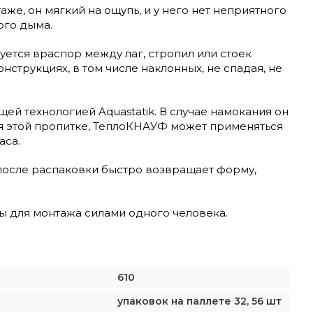
же, он мягкий на ощупь, и у него нет неприятного
ого дыма.
уется враспор между лаг, стропил или стоек
нструкциях, в том числе наклонных, не спадая, не
й технологией Aquastatik. В случае намокания он
ря этой пропитке, ТеплоКНАУФ может применяться
аса.
 после распаковки быстро возвращает форму,
ны для монтажа силами одного человека.
610
упаковок на паллете 32, 56 шт