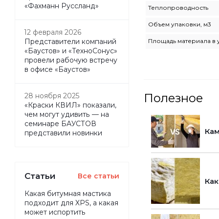
«Фахманн Руссланд»
Теплопроводность
Объем упаковки, м3
12 февраля 2026
Площадь материала в 
Представители компаний
«Баустов» и «ТехноСонус»
провели рабочую встречу
в офисе «Баустов»
Полезное
28 ноября 2025
«Краски КВИЛ» показали,
чем могут удивить — на
семинаре БАУСТОВ
Кам
представили новинки
Статьи
Все статьи
Как
Какая битумная мастика
подходит для XPS, а какая
может испортить