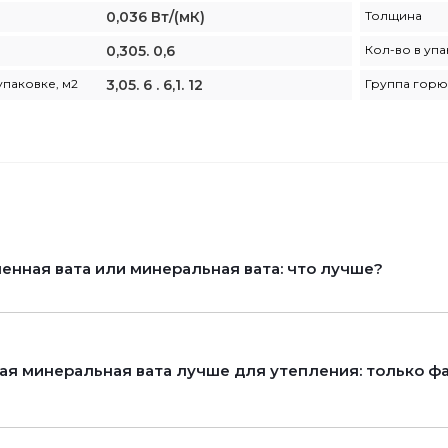
0,036 Вт/(мК)
Толщина
0,305. 0,6
Кол-во в уп
упаковке, м2
3,05. 6 . 6,1. 12
Группа горю
енная вата или минеральная вата: что лучше?
ая минеральная вата лучше для утепления: только фа