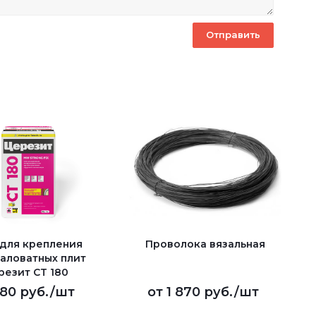
 для крепления
Проволока вязальная
аловатных плит
резит CT 180
80 руб.
/шт
от
1 870 руб.
/шт