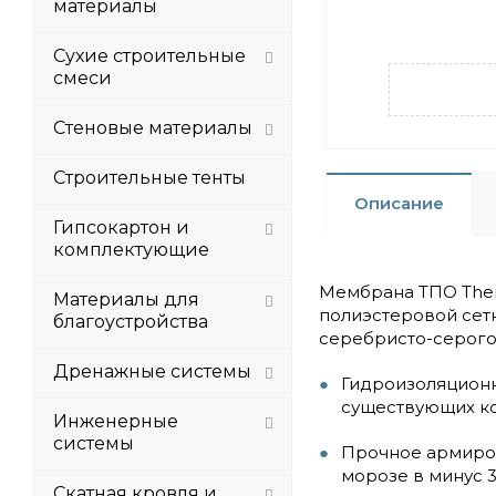
материалы
Сухие строительные
смеси
Стеновые материалы
Строительные тенты
Описание
Гипсокартон и
комплектующие
Мембрана ТПО Ther
Материалы для
полиэстеровой сет
благоустройства
серебристо-серого
Дренажные системы
Гидроизоляционн
существующих ко
Инженерные
системы
Прочное армиров
морозе в минус 3
Скатная кровля и