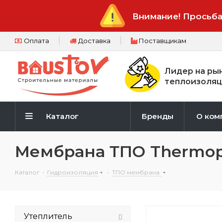
Внимание! Просьба
Оплата
Доставка
Поставщикам
Лидер на ры
теплоизоляц
Каталог
Бренды
О ком
Мембрана ТПО Thermopl
Каталог
-
Гидроизоляция
-
ТПО мембрана
Утеплитель