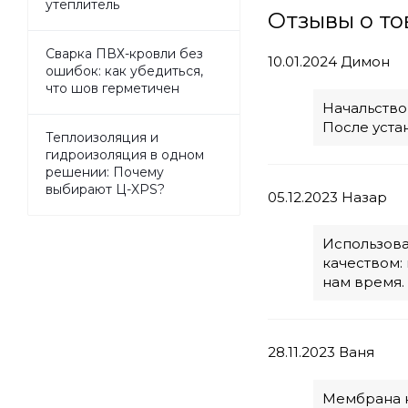
утеплитель
Отзывы о то
Сварка ПВХ-кровли без
10.01.2024
Димон
ошибок: как убедиться,
что шов герметичен
Начальство 
После уста
Теплоизоляция и
гидроизоляция в одном
решении: Почему
выбирают Ц-XPS?
05.12.2023
Назар
Использова
качеством:
нам время.
28.11.2023
Ваня
Мембрана к