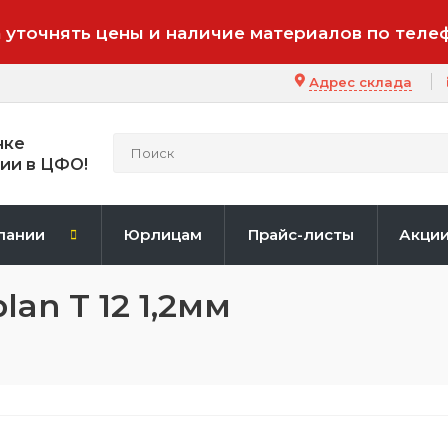
 уточнять цены и наличие материалов по теле
Адрес склада
нке
ии в ЦФО!
пании
Юрлицам
Прайс-листы
Акци
an T 12 1,2мм