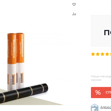
п
Наши менедж
заказа
СП
Адрес