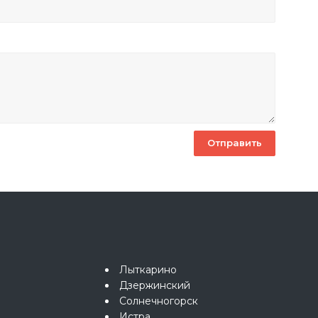
Лыткарино
Дзержинский
Солнечногорск
Истра