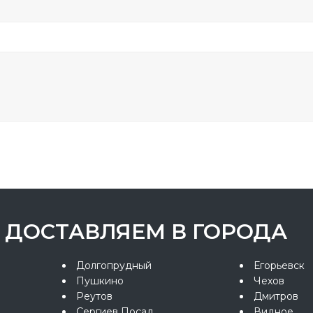
ДОСТАВЛЯЕМ В ГОРОДА
Долгопрудный
Егорьевск
Пушкино
Чехов
Реутов
Дмитров
Сергиев Посад
Видное