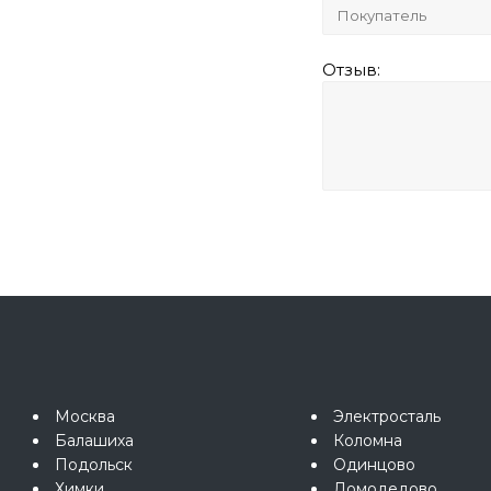
Отзыв:
Москва
Электросталь
Балашиха
Коломна
Подольск
Одинцово
Химки
Домодедово