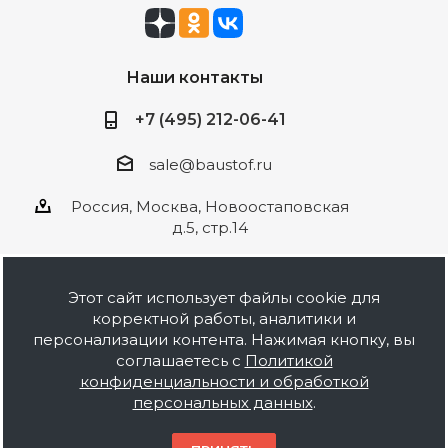
Наши контакты
+7 (495) 212-06-41
sale@baustof.ru
Россия, Москва, Новоостаповская
д.5, стр.14
Этот сайт использует файлы cookie для
корректной работы, аналитики и
2026 © ООО Баустов. Собственное
персонализации контента. Нажимая кнопку, вы
производство лакокрасочной продукции,
соглашаетесь с
Политикой
оптовая и розничная продажа строительных
конфиденциальности и обработкой
материалов, комплектация объектов под ключ.
персональных данных
.
Информация на сайте носит ознакомительный
характер и не является публичной офертой.