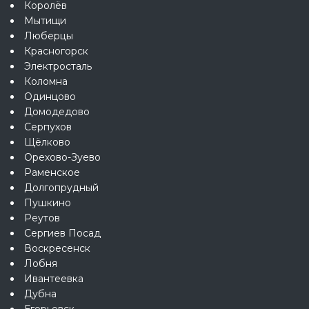
Королёв
Мытищи
Люберцы
Красногорск
Электросталь
Коломна
Одинцово
Домодедово
Серпухов
Щёлково
Орехово-Зуево
Раменское
Долгопрудный
Пушкино
Реутов
Сергиев Посад
Воскресенск
Лобня
Ивантеевка
Дубна
Егорьевск