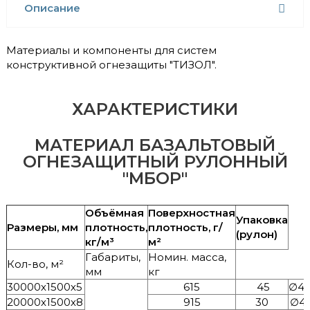
Описание
Материалы и компоненты для систем
конструктивной огнезащиты "ТИЗОЛ".
ХАРАКТЕРИСТИКИ
МАТЕРИАЛ БАЗАЛЬТОВЫЙ
ОГНЕЗАЩИТНЫЙ РУЛОННЫЙ
"МБОР"
Объёмная
Поверхностная
Упаковка
Размеры, мм
плотность,
плотность, г/
(рулон)
кг/м³
м²
Габариты,
Номин. масса,
Кол-во, м²
мм
кг
30000х1500х5
615
45
∅44
20000х1500х8
915
30
∅41