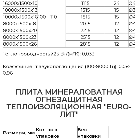
16000х1500х10
1115
24
∅44
10000х1500х13
1515
15
∅39
10000х1500х16
100 - 110
1815
15
∅43
8000х1500х18
2015
12
∅43
8000х1500х20
2215
12
∅43
8000х1500х23
2515
12
∅43
8000х1500х26
2815
12
∅43
Теплопроводность λ25 Вт/(м*К): 0,033
Коэффициент звукопоглощения (100-8000 Гц): 0,08-
0,96
ПЛИТА МИНЕРАЛОВАТНАЯ
ОГНЕЗАЩИТНАЯ
ТЕПЛОИЗОЛЯЦИОННАЯ "EURO-
ЛИТ"
Кол-во в
Вес
Размеры, мм
упаковке
упаковки