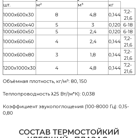
шт.
м²
м³
кг
7,2-
1000х600х30
8
4,8
0,144
21,6
1000х600х40
5
3
0,120
6-18
1000х600х50
5
2,4
0,120
6-18
7,2-
1000х600х60
4
2,4
0,144
21,6
7,2-
1000х600х80
3
1,8
0,144
21,6
7,2-
1200х1000х30
4
4,8
0,144
21,6
Объёмная плотность, кг/м³: 80, 150
Теплопроводность λ25 Вт/(м*К): 0,038
Коэффициент звукопоглощения (100-8000 Гц): 0,15-
0,80
СОСТАВ ТЕРМОСТОЙКИЙ